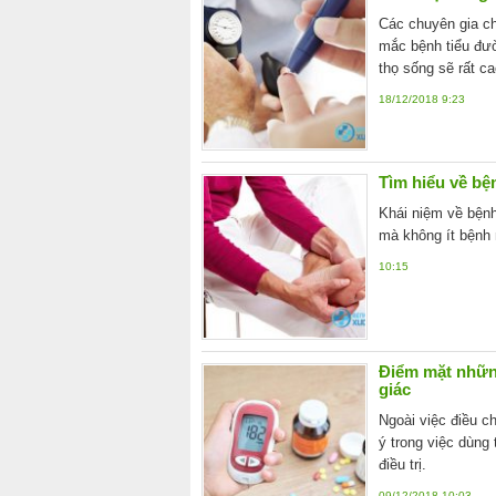
Các chuyên gia cho
mắc bệnh tiểu đườ
thọ sống sẽ rất ca
18/12/2018 9:23
Tìm hiểu về bệ
Khái niệm về bệnh
mà không ít bệnh n
10:15
Điểm mặt nhữn
giác
Ngoài việc điều c
ý trong việc dùng
điều trị.
09/12/2018 10:03