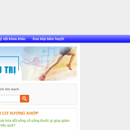
ý nội khoa khác
Xoa bóp bấm huyệt
nh tim mạch
Tìm
kiếm
H CƠ XƯƠNG KHỚP
hoái hóa đốt sống cổ uống thuốc gì giúp giảm
hiệu quả?