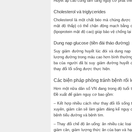
Huyết áp cao cũng làm tăng nguy cơ phát tri
Cholesterol và triglycerides
Cholesterol là một chất béo mà chúng được th
mật độ thấp) có thể chặn động mạch bằng 
(lipoprotein mật độ cao) giúp bảo vệ chống lạ
Dung nạp glucose (tiền đái tháo đường)
Suy giảm đường huyết lúc đói và dung nạp g
lượng đường trong máu cao hơn bình thường
ba của người đã bị suy giảm đường huyết đ
thay đổi lối sống được thực hiện.
Các biện pháp phòng tránh bệnh rối 
Hơn một nữa dân số VN đang trong độ tuổi tr
Đề xuất để giảm nguy cơ bao gồm:
– Kết hợp nhiều cách như thay đổi lối sống
xuyên, giảm cân sẽ làm giảm đáng kể nguy 
bệnh tiểu đường và bệnh tim.
– Thay đổi chế độ ăn uống: ăn nhiều các loại
giảm cân, giảm lượng thức ăn của bạn và hạ