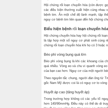
Hội chứng rối loạn chuyển hóa (còn được gọi
các điều kiện thường xuất hiện cùng nhau 
bệnh tim. Ăn một chế độ lành mạnh, tập th
nguy cơ bệnh tim liên quan đến hội chứng ch
Biểu hiện bệnh
rối
loạn chuyển hó
Hội chứng chuyển hóa hay hội chứng rối loạn
là tập hợp một số nguy cơ phát sinh cùng n
chứng rối loạn chuyển hóa khi họ có 3 hoặc 
Béo phì vòng bụng quá lớn
Béo phì vòng bụng là khi các khoang của ch
quá nhiều. Vòng eo và chu vi quanh vòng e
của bạn cao hơn. Nguy cơ của một người béo b
Theo nguyên tắc chung, người đàn ông từ Tr
gốc Nam Mỹ được coi là có nguy cơ to vòng 
Huyết áp cao (tăng huyết áp)
Trong trường hợp không có các yếu tố nguy
hơn 140/90mmHg. Điều này có thể do di tru