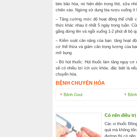
béo bão hòa, nó hiện diện trong thịt, sữa n
chiên xào. Ngừng sử dụng bia rượu xuống ít 
– Tăng cường mức độ hoạt động thể chất củ
thức khác nhau ít nhất 5 ngày trong tuần. Cũ
gắng đứng lên và ngồi xuống 1-2 phút đi bộ qu
– Kiểm soát cân nặng của bạn: tăng hoạt độ
cơ thể thừa và giảm cân trọng lượng của b
mỡ bụng.
– Bỏ hút thuốc: Hút thuốc làm tăng nguy cơ 
sẽ có nhiều lợi ích sức khỏe, đặc biệt là nế
chuyển hóa.
BỆNH CHUYỂN HÓA
Bệnh Gout
Bện
Có nên điều tr
Các vị thuốc Đông
quả mà không tốn 
đường thì có nên