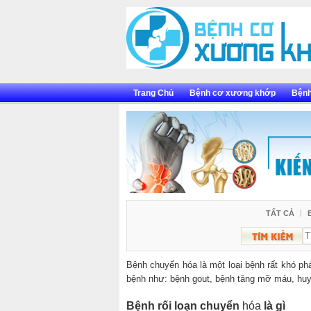
Skip
to
content
Trang Chủ
Bệnh cơ xương khớp
Bệnh
TẤT CẢ
Bệnh chuyển hóa là một loại bệnh rất khó ph
bệnh như: bệnh gout, bệnh tăng mỡ máu, huy
Bệnh rối loạn chuyển
hóa
là gì