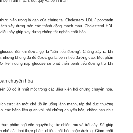
ển bệnh tim mạch, đột quỵ và bệnh thận.
ực hiện trong lá gan của chúng ta. Cholesterol LDL (lipoprotein
cách xây dựng trên các thành động mạch máu. Cholesterol HDL
i điều này giúp xay dựng chống tắt nghẽn chất béo
lucose đôi khi được gọi là “tiền tiểu đường”. Chúng xảy ra khi
, nhưng không đủ để được gọi là bệnh tiểu đường cao. Một phần
ói kém dung nạp glucose sẽ phát triển bệnh tiểu đường trừ khi
loạn chuyển hóa
ên 30 có ít nhất một trong các điều kiện hội chứng chuyển hóa.
 tích cực: ăn một chế độ ăn uống lành mạnh, tập thể dục thường
cơ các bệnh liên quan với hội chứng chuyển hóa, chẳng hạn như
 thực phẩm ngũ cốc nguyên hạt tự nhiên, rau và trái cây. Để giúp
n chế các loại thực phẩm nhiều chất béo hoặc đường. Giảm chất