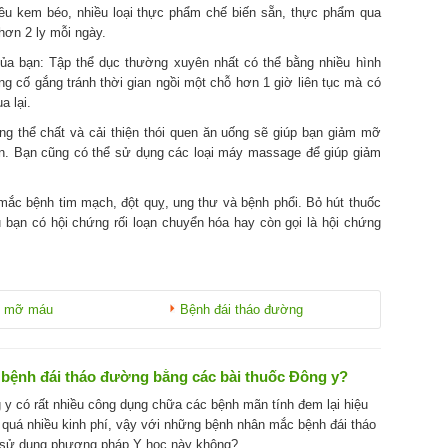
hiều kem béo, nhiều loại thực phẩm chế biến sẵn, thực phẩm qua
hơn 2 ly mỗi ngày.
a bạn: Tập thể dục thường xuyên nhất có thể bằng nhiều hình
ng cố gắng tránh thời gian ngồi một chỗ hơn 1 giờ liên tục mà có
a lại.
ng thể chất và cải thiện thói quen ăn uống sẽ giúp bạn giảm mỡ
ạn. Bạn cũng có thể sử dụng các loại máy massage để giúp giảm
mắc bệnh tim mạch, đột quỵ, ung thư và bệnh phổi. Bỏ hút thuốc
u bạn có hội chứng rối loạn chuyển hóa hay còn gọi là hội chứng
h mỡ máu
Bệnh đái tháo đường
ị bệnh đái tháo đường bằng các bài thuốc Đông y?
 y có rất nhiều công dụng chữa các bệnh mãn tính đem lại hiệu
quá nhiều kinh phí, vậy với những bệnh nhân mắc bệnh đái tháo
 sử dụng phương pháp Y học này không?