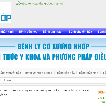
 thần kinh
Bệnh tiêu hóa
Bệnh tim mạch
Bệnh chuyển hóa
Bệnh l
Bệnh chuyển hóa
Bệnh cơ xương khớp
Bệnh tiêu hóa
Bệnh thần kinh
Bệ
át hiện. Bệnh lý chuyển hóa bao gồm một số triệu chứng của các
BỆN
ết áp.
Bị t
đau 