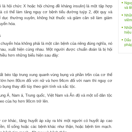
Nguy
 là hội chức X hoặc hội chứng đề kháng insulin) là một tập hợp
và tê
và có thể làm tăng nguy cơ bệnh tiểu đường tuýp 2, đột quỵ và
Nhữn
ể dục thường xuyên, không hút thuốc và giảm cân sẽ làm giảm
viêm
uyển hóa.
Nhữn
hiệu
a
Dấu 
 chuyển hóa không phải là một căn bệnh của riêng đúng nghĩa, nó
pháp
hau, xuất hiện cùng nhau. Một người được chuẩn đoán là bị hội
nhiều hơn những biểu hiện sau đây:
ất béo tập trung xung quanh vùng bụng và phần tr6n của cơ thể
o lớn hơn 80cm đối với nữ và hơn 94cm đối với nam thì nguy cơ
ụng thay đổi tùy theo giới tính và sắc tộc.
ung Á, Nam á, Trung quốc, Việt Nam và Ấn độ và một số dân tộc
eo của họ hơn 90cm trở lên.
 cơ khác, tăng huyết áp xảy ra khi một người có huyết áp cao
yền, lố sống hoặc các bệnh khác như thận, hoặc bệnh tim mạch.