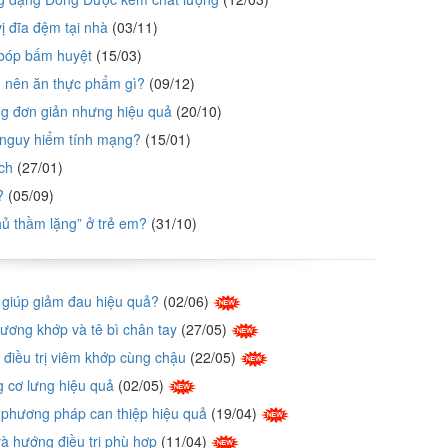
ị đĩa đệm tại nhà
(03/11)
 bóp bấm huyệt
(15/03)
g nên ăn thực phẩm gì?
(09/12)
g đơn giản nhưng hiệu quả
(20/10)
 nguy hiểm tính mạng?
(15/01)
ch
(27/01)
?
(05/09)
hủ thầm lặng” ở trẻ em?
(31/10)
ì giúp giảm đau hiệu quả?
(02/06)
ơng khớp và tê bì chân tay
(27/05)
điều trị viêm khớp cùng chậu
(22/05)
g cơ lưng hiệu quả
(02/05)
à phương pháp can thiệp hiệu quả
(19/04)
à hướng điều trị phù hợp
(11/04)