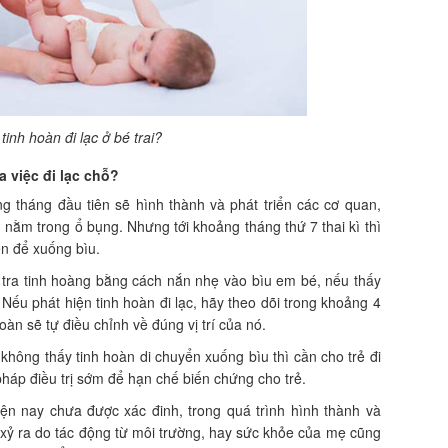
 tinh hoàn đi lạc ở bé trai?
a việc đi lạc chỗ?
ng tháng đầu tiên sẽ hình thành và phát triển các cơ quan,
n nằm trong ổ bụng. Nhưng tới khoảng tháng thứ 7 thai kì thì
ẹn để xuống bìu.
 tra tinh hoàng bằng cách nắn nhẹ vào bìu em bé, nếu thấy
. Nếu phát hiện tinh hoàn đi lạc, hãy theo dõi trong khoảng 4
oàn sẽ tự điều chỉnh về đúng vị trí của nó.
không thấy tinh hoàn di chuyển xuống bìu thì cần cho trẻ đi
 pháp điều trị sớm để hạn chế biến chứng cho trẻ.
ện nay chưa được xác đinh, trong quá trình hình thành và
g xỷ ra do tác động từ môi trường, hay sức khỏe của mẹ cũng