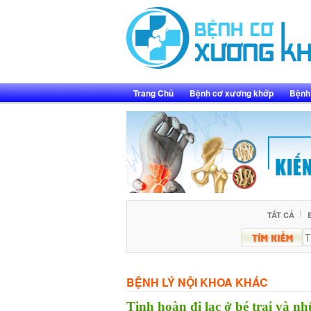
Skip
to
content
Trang Chủ
Bệnh cơ xương khớp
Bệnh 
TẤT CẢ
BỆNH LÝ NỘI KHOA KHÁC
Tinh hoàn đi lạc ở bé trai và nh