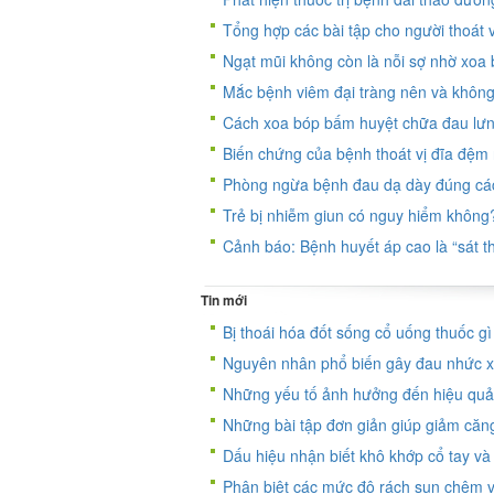
Tổng hợp các bài tập cho người thoát v
Ngạt mũi không còn là nỗi sợ nhờ xoa
Mắc bệnh viêm đại tràng nên và khôn
Cách xoa bóp bấm huyệt chữa đau lưn
Biến chứng của bệnh thoát vị đĩa đệm
Phòng ngừa bệnh đau dạ dày đúng cá
Trẻ bị nhiễm giun có nguy hiểm không
Cảnh báo: Bệnh huyết áp cao là “sát t
Tin mới
Bị thoái hóa đốt sống cổ uống thuốc g
Nguyên nhân phổ biến gây đau nhức xư
Những yếu tố ảnh hưởng đến hiệu quả 
Những bài tập đơn giản giúp giảm căn
Dấu hiệu nhận biết khô khớp cổ tay v
Phân biệt các mức độ rách sụn chêm v