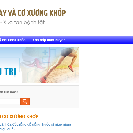
ý nội khoa khác
Xoa bóp bấm huyệt
nh tim mạch
Tìm
kiếm
H CƠ XƯƠNG KHỚP
hoái hóa đốt sống cổ uống thuốc gì giúp giảm
hiệu quả?