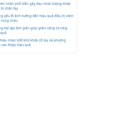
ên nhân phổ biến gây đau nhức xương khớp
 bì chân tay
g yếu tố ảnh hưởng đến hiệu quả điều trị viêm
 cùng chậu
g bài tập đơn giản giúp giảm căng cơ lưng
 quả
hiệu nhận biết khô khớp cổ tay và phương
 can thiệp hiệu quả