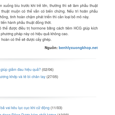
 xuống bìu trước khi trẻ lớn, thường thì sẽ làm phẫu thuật
u thuật muộn có thể vẫn có biến chứng. Nếu trì hoãn phẫu
 hỏng, tinh hoàn chậm phát triển thì cần loại bỏ mô này.
 tiến hành phẫu thuật đồng thời.
ó thể được điều trị hormone bằng cách tiêm HCG giúp kích
ên phương pháp này có hiệu quả không cao.
h hoàn có thể sẽ được cấy ghép.
Nguồn:
benhlyxuongkhop.net
ì giúp giảm đau hiệu quả?
(02/06)
ơng khớp và tê bì chân tay
(27/05)
bả vai kêu lục cục khi cử động
(11/03)
ờng dạng Đông Dược kém chất lượng
(12/03)