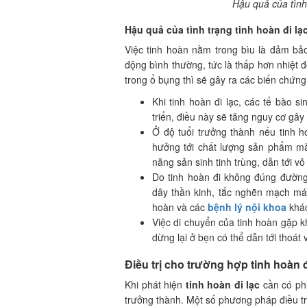
Hậu quả của tình 
Hậu quả của tình trạng tinh hoàn đi lạc
Việc tinh hoàn nằm trong bìu là đảm bảo
động bình thường, tức là thấp hơn nhiệt
trong ổ bụng thì sẽ gây ra các biến chứng
Khi tinh hoàn đi lạc, các tế bào s
triển, điều này sẽ tăng nguy cơ gây
Ở độ tuổi trưởng thành nếu tinh 
hưởng tới chất lượng sản phẩm mà 
năng sản sinh tinh trùng, dẫn tới vô
Do tinh hoàn đi không đúng đường 
dây thần kinh, tắc nghẽn mạch má
hoàn và các
bệnh lý nội khoa
khá
Việc di chuyển của tinh hoàn gặp k
dừng lại ở bẹn có thể dẫn tới thoát 
Điều trị cho trường hợp tinh hoàn đi
Khi phát hiện
tinh hoàn đi lạc
cần có phư
trưởng thành. Một số phương pháp điều tr