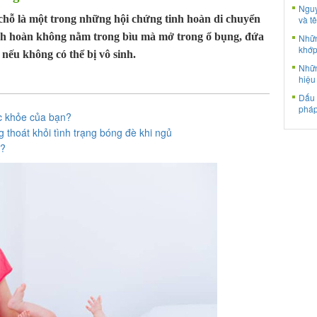
Nguy
c chỗ là một trong những hội chứng tinh hoàn di chuyển
và tê
nh hoàn không nằm trong bìu mà mở trong ổ bụng, đứa
Nhữn
khớp
nếu không có thể bị vô sinh.
Nhữn
hiệu
Dấu 
pháp
sức khỏe của bạn?
thoát khỏi tình trạng bóng đè khi ngủ
g?