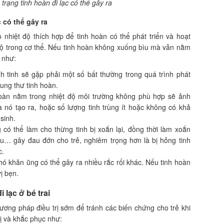
trạng tinh hoàn đi lạc có thể gây ra
 có thể gây ra
 nhiệt độ thích hợp để tinh hoàn có thể phát triển và hoạt
 độ trong cơ thể. Nếu tinh hoàn không xuống bìu mà vẫn nằm
 như:
inh tinh sẽ gặp phải một số bất thường trong quá trình phát
 ung thư tinh hoàn.
hoàn nằm trong nhiệt độ môi trường không phù hợp sẽ ảnh
nó tạo ra, hoặc số lượng tinh trùng ít hoặc không có khả
 sinh.
có thể làm cho thừng tinh bị xoắn lại, đồng thời làm xoắn
u… gây đau đớn cho trẻ, nghiêm trọng hơn là bị hỏng tinh
c.
hó khăn ũng có thể gây ra nhiều rắc rối khác. Nếu tinh hoàn
vị bẹn.
 lạc ở bé trai
ơng pháp điều trị sớm để tránh các biến chứng cho trẻ khi
ị và khắc phục như: