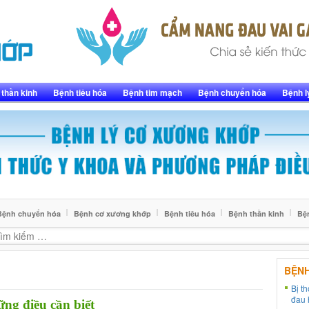
thần kinh
Bệnh tiêu hóa
Bệnh tim mạch
Bệnh chuyển hóa
Bệnh l
Bệnh chuyển hóa
Bệnh cơ xương khớp
Bệnh tiêu hóa
Bệnh thần kinh
Bệ
BỆN
Bị t
đau 
ững điều cần biết