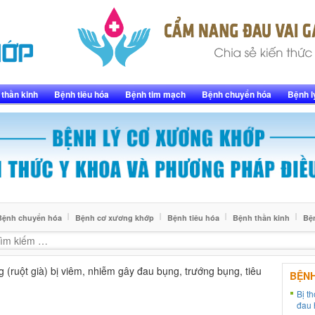
thần kinh
Bệnh tiêu hóa
Bệnh tim mạch
Bệnh chuyển hóa
Bệnh l
Bệnh chuyển hóa
Bệnh cơ xương khớp
Bệnh tiêu hóa
Bệnh thần kinh
Bệ
g (ruột già) bị viêm, nhiễm gây đau bụng, trướng bụng, tiêu
BỆN
Bị t
đau 