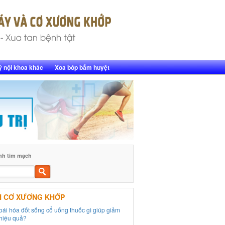
ý nội khoa khác
Xoa bóp bấm huyệt
nh tim mạch
Tìm
kiếm
H CƠ XƯƠNG KHỚP
hoái hóa đốt sống cổ uống thuốc gì giúp giảm
hiệu quả?