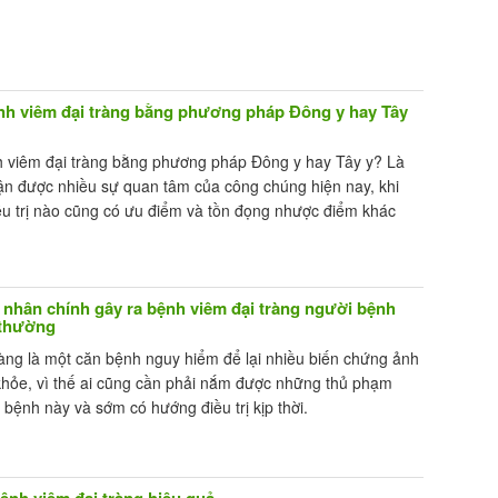
ệnh viêm đại tràng bằng phương pháp Đông y hay Tây
nh viêm đại tràng bằng phương pháp Đông y hay Tây y? Là
ận được nhiều sự quan tâm của công chúng hiện nay, khi
u trị nào cũng có ưu điểm và tồn đọng nhược điểm khác
nhân chính gây ra bệnh viêm đại tràng người bệnh
 thường
àng là một căn bệnh nguy hiểm để lại nhiều biến chứng ảnh
hỏe, vì thế ai cũng cần phải nắm được những thủ phạm
 bệnh này và sớm có hướng điều trị kịp thời.
ệnh viêm đại tràng hiệu quả