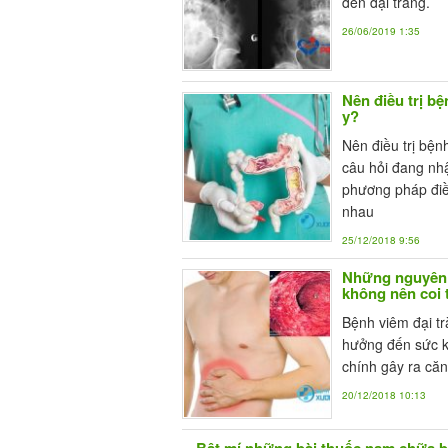
đến đại tràng.
26/06/2019 1:35
Nên điều trị b
y?
Nên điều trị bệ
câu hỏi đang nh
phương pháp điề
nhau
25/12/2018 9:56
Những nguyên 
không nên coi
Bệnh viêm đại tr
hưởng đến sức k
chính gây ra căn
20/12/2018 10:13
Bật mí những bài thuốc nam chữa b