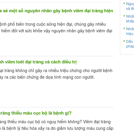
Nguy
và tê
a sẻ một số nguyên nhân gây bệnh viêm đại tràng hiện
Nhữn
khớp
ệnh phổ biến trong cuộc sống hiện đại, chúng gây nhiều
Nhữn
 hiểm đối với sức khỏe vậy nguyên nhân gây bệnh viêm đại
hiệu
Dấu 
pháp
h viêm loét đại tràng và cách điều trị
ại tràng không chỉ gây ra nhiều triệu chứng cho người bệnh
ây ra các biến chứng đe dọa tính mạng con người.
tràng thiếu máu cục bộ là bệnh gì?
ràng thiếu máu cục bộ có nguy hiểm không? Viêm đại tràng
 là bệnh lý tiêu hóa xảy ra do giảm lưu lượng máu cung cấp