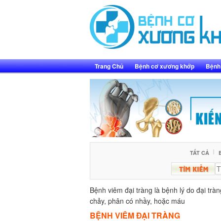
Skip
to
content
Trang Chủ
Bệnh cơ xương khớp
Bệnh 
TẤT CẢ
Bệnh viêm đại tràng là bệnh lý do đại tràn
chảy, phân có nhầy, hoặc máu
BỆNH VIÊM ĐẠI TRÀNG