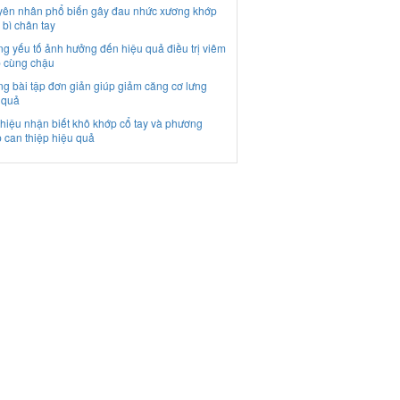
ên nhân phổ biến gây đau nhức xương khớp
 bì chân tay
g yếu tố ảnh hưởng đến hiệu quả điều trị viêm
 cùng chậu
g bài tập đơn giản giúp giảm căng cơ lưng
 quả
hiệu nhận biết khô khớp cổ tay và phương
 can thiệp hiệu quả