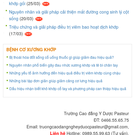
khớp gối
(25/03)
Nguyên nhân và giải pháp cải thiện mất đường cong sinh lý cột
sống
(20/03)
Triệu chứng và giải pháp điều trị viêm bao hoạt dịch khớp
(17/03)
BỆNH CƠ XƯƠNG KHỚP
Bị thoái hóa đốt sống cổ uống thuốc gì giúp giảm đau hiệu quả?
Nguyên nhân phổ biến gây đau nhức xương khớp và tê bì chân tay
Những yếu tố ảnh hưởng đến hiệu quả điều trị viêm khớp cùng chậu
Những bài tập đơn giản giúp giảm căng cơ lưng hiệu quả
Dấu hiệu nhận biết khô khớp cổ tay và phương pháp can thiệp hiệu quả
Trường Cao đẳng Y Dược Pasteur
ĐT: 0466.55.65.75
Email: truongcaodangngheyduocpasteur@gmail.com,
Liên hệ
Hotline: 0989.55.99.63 (Tư vấn).