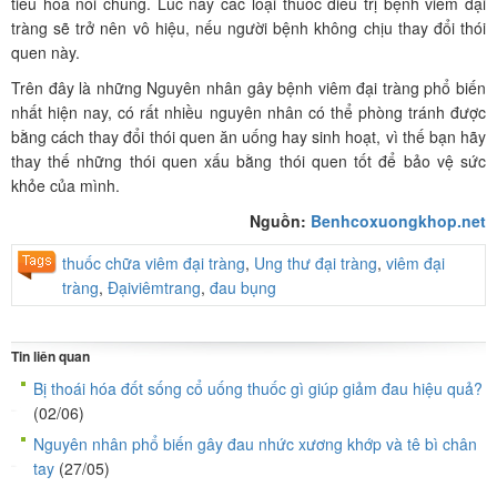
tiêu hóa nói chung. Lúc này các loại thuốc điều trị bệnh viêm đại
tràng sẽ trở nên vô hiệu, nếu người bệnh không chịu thay đổi thói
quen này.
Trên đây là những Nguyên nhân gây bệnh viêm đại tràng phổ biến
nhất hiện nay, có rất nhiều nguyên nhân có thể phòng tránh được
bằng cách thay đổi thói quen ăn uống hay sinh hoạt, vì thế bạn hãy
thay thế những thói quen xấu bằng thói quen tốt để bảo vệ sức
khỏe của mình.
Nguồn:
Benhcoxuongkhop.net
thuốc chữa viêm đại tràng
,
Ung thư đại tràng
,
viêm đại
tràng
,
Đạiviêmtrang
,
đau bụng
Tin liên quan
Bị thoái hóa đốt sống cổ uống thuốc gì giúp giảm đau hiệu quả?
(02/06)
Nguyên nhân phổ biến gây đau nhức xương khớp và tê bì chân
tay
(27/05)