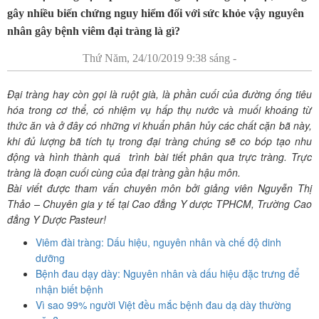
gây nhiều biến chứng nguy hiểm đối với sức khỏe vậy nguyên
nhân gây bệnh viêm đại tràng là gì?
Thứ Năm, 24/10/2019 9:38 sáng -
Đại tràng hay còn gọi là ruột già, là phần cuối của đường ống tiêu
hóa trong cơ thể, có nhiệm vụ hấp thụ nước và muối khoáng từ
thức ăn và ở đây có những vi khuẩn phân hủy các chất cặn bã này,
khi đủ lượng bã tích tụ trong đại tràng chúng sẽ co bóp tạo nhu
động và hình thành quá trình bài tiết phân qua trực tràng. Trực
tràng là đoạn cuối cùng của đại tràng gần hậu môn.
Bài viết được tham vấn chuyên môn bởi giảng viên Nguyễn Thị
Thảo – Chuyên gia y tế tại Cao đẳng Y dược TPHCM, Trường Cao
đẳng Y Dược Pasteur!
Viêm đài tràng: Dấu hiệu, nguyên nhân và chế độ dinh
dưỡng
Bệnh đau dạy dày: Nguyên nhân và dấu hiệu đặc trưng để
nhận biết bệnh
Vì sao 99% người Việt đều mắc bệnh đau dạ dày thường