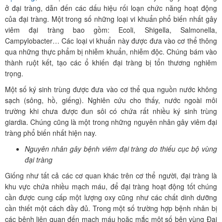
ở đại tràng, dẫn đến các dấu hiệu rối loạn chức năng hoạt động
của đại tràng. Một trong số những loại vi khuẩn phổ biến nhất gây
viêm đại tràng bao gồm: Ecoli, Shigella, Salmonella,
Campylobacter… Các loại vi khuẩn này được đưa vào cơ thể thông
qua những thực phẩm bị nhiễm khuẩn, nhiễm độc. Chúng bám vào
thành ruột kết, tạo các ổ khiến đại tràng bị tổn thương nghiêm
trọng.
Một số ký sinh trùng được đưa vào cơ thể qua nguồn nước không
sạch (sông, hồ, giếng). Nghiên cứu cho thấy, nước ngoài môi
trường khi chưa được đun sôi có chứa rất nhiều ký sinh trùng
giardia. Chúng cũng là một trong những nguyên nhân gây viêm đại
tràng phổ biến nhất hiện nay.
Nguyên nhân gây bệnh viêm đại tràng do thiếu cục bộ vùng
đại tràng
Giống như tất cả các cơ quan khác trên cơ thể người, đại tràng là
khu vực chứa nhiều mạch máu, để đại tràng hoạt động tốt chúng
cần được cung cấp một lượng oxy cũng như các chất dinh dưỡng
cần thiết một cách đầy đủ. Trong một số trường hợp bệnh nhân bị
các bệnh liên quan đến mạch máu hoặc mắc một số bện vùng Đại