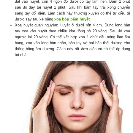
đặt vào huyệt, còn 4 ngón đỡ dưới cổ tay làm nền. Bấm 1 phút
sau đó day tại huyệt 1 phút. Sau khi bấm tay trái xong chuyển
sang tay đối diện. Làm cách này thường xuyên có thể tự điều trị
được say tàu xe bằng
xoa bóp bấm huyệt
.
Xoa huyệt quan nguyên: Huyệt ở dưới rốn 4 cm. Dùng lòng bàn
tay xoa vào huyệt theo chiều kim đồng hồ 20 vòng. Sau đó xoa
ngược lại 20 vòng. Có thể kết hợp xoa 1 chút dầu nóng làm ấm
bụng, xoa vào lòng bàn chân, bàn tay và hai bên thái dương cho
thăng bằng âm dương. Cách này rất đơn giản và có thể áp dụng
tại nhà.