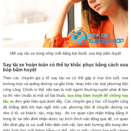
Hết say tàu xe trong nháy mắt bằng bài thuốc xoa bóp bấm huyệt
Say tài xe hoàn toàn có thể tự khắc phục bằng cách xoa
bóp bấm huyệt
Theo các chuyên gia y tế say tàu xe có thể gặp ở mọi lứa tuổi, mọi
trường hợp và quãng đường xa gần khác nhau trên các loại phương tiện
công cộng. Chính vì thế, nếu bạn là một người thường xuyên phải đi làm
xa thì nên chuẩn bị một số bài thuốc
xoa bóp bấm huyệt để chống say
tàu xe
đơn giản hiệu quả dưới đây. Các chuyên gia y học cổ truyền cũng
đã khẳng định khi bạn ngồi trên các phương tiện di chuyển đường xa
như ô tô, xe khách, tàu, máy bay…thì cơ quan cảm nhận thăng bằng ở
trong ốc tai tiền đình nhận được sự kích thích vận động quá độ, cơ quan
tiền đình gây ra sự xuất hiện điện sinh vật, làm ảnh hưởng đến trung tâm
thần kinh làm mất thăng bằng cơ thể, gây ra triệu chứng hoa mắt chóng