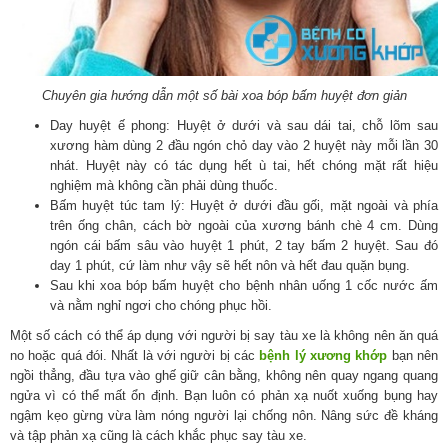
Chuyên gia hướng dẫn một số bài xoa bóp bấm huyệt đơn giản
Day huyệt ế phong: Huyệt ở dưới và sau dái tai, chỗ lõm sau
xương hàm dùng 2 đầu ngón chỏ day vào 2 huyệt này mỗi lần 30
nhát. Huyệt này có tác dụng hết ù tai, hết chóng mặt rất hiệu
nghiệm mà không cần phải dùng thuốc.
Bấm huyệt túc tam lý: Huyệt ở dưới đầu gối, mặt ngoài và phía
trên ống chân, cách bờ ngoài của xương bánh chè 4 cm. Dùng
ngón cái bấm sâu vào huyệt 1 phút, 2 tay bấm 2 huyệt. Sau đó
day 1 phút, cứ làm như vậy sẽ hết nôn và hết đau quặn bụng.
Sau khi xoa bóp bấm huyệt cho bệnh nhân uống 1 cốc nước ấm
và nằm nghỉ ngơi cho chóng phục hồi.
Một số cách có thể áp dụng với người bị say tàu xe là không nên ăn quá
no hoặc quá đói. Nhất là với người bị các
bệnh lý xương khớp
bạn nên
ngồi thẳng, đầu tựa vào ghế giữ cân bằng, không nên quay ngang quang
ngửa vì có thể mất ổn định. Bạn luôn có phản xạ nuốt xuống bụng hay
ngậm kẹo gừng vừa làm nóng người lại chống nôn. Nâng sức đề kháng
và tập phản xạ cũng là cách khắc phục say tàu xe.