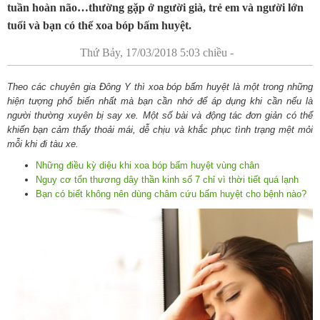
tuần hoàn não…thường gặp ở người già, trẻ em và người lớn
tuổi và bạn có thể xoa bóp bấm huyệt.
Thứ Bảy, 17/03/2018 5:03 chiều -
Theo các chuyên gia Đông Y thì xoa bóp bấm huyệt là một trong những
hiện tượng phổ biến nhất mà bạn cần nhớ để áp dụng khi cần nếu là
người thường xuyên bị say xe. Một số bài và động tác đơn giản có thể
khiến bạn cảm thấy thoải mái, dễ chịu và khắc phục tình trạng mệt mỏi
mỗi khi đi tàu xe.
Những điều kỳ diệu khi xoa bóp bấm huyệt vùng chân
Nguy cơ tổn thương dây thần kinh số 7 chỉ vì thời tiết quá lạnh
Bạn có biết không nên dùng châm cứu bấm huyệt cho bệnh nào?