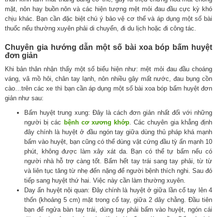
mặt, nôn hay buồn nôn và các hiện tượng mệt mỏi đau đầu cực kỳ khó
chịu khác. Bạn cần đặc biệt chú ý bảo vệ cơ thể và áp dụng một số bài
thuốc nếu thường xuyên phải di chuyển, đi du lịch hoặc đi công tác.
Chuyên gia hướng dẫn một số bài xoa bóp bấm huyệt
đơn giản
Khi bản thân nhận thấy một số biểu hiện như: mệt mỏi đau đầu choáng
váng, vã mồ hôi, chân tay lạnh, nôn nhiều gây mất nước, đau bụng cồn
cào…trên các xe thì bạn cần áp dụng một số bài xoa bóp bấm huyệt đơn
giản như sau:
Bấm huyệt trung xung: Đây là cách đơn giản nhất đối với những
người bị các
bệnh cơ xương khớp
. Các chuyên gia khẳng định
đây chính là huyệt ở đầu ngón tay giữa dùng thủ pháp khá mạnh
bấm vào huyệt, bạn cũng có thể dùng vật cứng đầu tỳ ấn mạnh 10
phút, không được làm xây xát da. Bạn có thể tự bấm nếu có
người nhà hỗ trợ càng tốt. Bấm hết tay trái sang tay phải, từ từ
và liên tục tăng từ nhẹ đến nặng để người bệnh thích nghi. Sau đó
tiếp sang huyệt thứ hai. Việc này cần làm thường xuyên.
Day ấn huyệt nội quan: Đây chính là huyệt ở giữa lần cổ tay lên 4
thốn (khoảng 5 cm) mặt trong cổ tay, giữa 2 dây chằng. Đầu tiên
bạn để ngửa bàn tay trái, dùng tay phải bấm vào huyệt, ngón cái