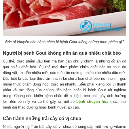
Bác sĩ khuyến cáo bệnh nhân bị bệnh Gout kiêng những thực phẩm gì?
Người bị bênh Gout không nên ăn quá nhiều chất béo
Cụ thể, thực phẩm đầu tiên mà bạn cần chú ý chính là những đồ ăn có
quá nhiều chất béo. Cụ thể mọi thực phẩm chứa chất béo no như: da
động vật, thịt lẫn nhiều mỡ, các món ăn nướng, chiên xào nhiều dầu mỡ.
Đặc biệt là các loại thức ăn nhanh lại chứa loại chất béo no như mì gói,
nhóm thực phẩm đóng hộp, thức ăn nhanh,…đều phải kiêng bởi vì thành
phần và tác động của chúng đến bệnh nhân bị bệnh Gout rất nghiêm
trọng. Chúng còn khiến bệnh nhân dễ bị bệnh béo phì, gây ảnh hưởng
lớn đến bệnh lý và có thể gây ra một số
bệnh chuyển hóa
khác như
bệnh đái tháo đường hoặc bệnh huyết áp cao.
Cần tránh những trái cây có vị chua
Nhiều người nghĩ ăn trái cây có vị chua sẽ cung cấp một lượng vitamin