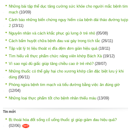
Những bài tập thể dục tăng cường sức khỏe cho người mắc bệnh tim
mạch
(10/09)
Cảnh báo những biến chứng nguy hiểm của bệnh đái tháo đường tuýp
2
(23/11)
Nguyên nhân và cách khắc phục gù lưng ở trẻ nhỏ
(05/08)
Cách bấm huyệt chữa bệnh đau vai gáy trong tích tắc
(26/11)
Tập vật lý trị liệu thoát vị đĩa đệm đơn giản hiệu quả
(18/11)
Tìm hiểu về thực phẩm chức năng viên khớp Bách Xà
(19/12)
Vì sao ngủ đủ giấc giúp tăng chiều cao ở trẻ nhỏ?
(28/07)
Những thuốc có thể gây hại cho xương khớp cần đặc biệt lưu ý khi
dùng
(06/11)
Phòng ngừa bệnh tim mạch và tiểu đường bằng việc ăn đúng giờ
(12/04)
Những loại thực phẩm tốt cho bệnh nhân thiếu máu
(13/09)
Tin mới
Bị thoái hóa đốt sống cổ uống thuốc gì giúp giảm đau hiệu quả?
(02/06)