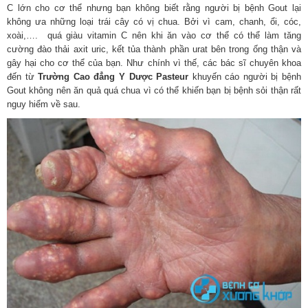
C lớn cho cơ thể nhưng bạn không biết rằng người bị bệnh Gout lại
không ưa những loại trái cây có vị chua. Bởi vì cam, chanh, ổi, cóc,
xoài,…. quá giàu vitamin C nên khi ăn vào cơ thể có thể làm tăng
cường đào thải axit uric, kết tủa thành phần urat bên trong ống thận và
gây hại cho cơ thể của bạn. Như chính vì thế, các bác sĩ chuyên khoa
đến từ
Trường Cao đẳng Y Dược Pasteur
khuyến cáo người bị bệnh
Gout không nên ăn quả quá chua vì có thể khiến bạn bị bệnh sỏi thận rất
nguy hiểm về sau.