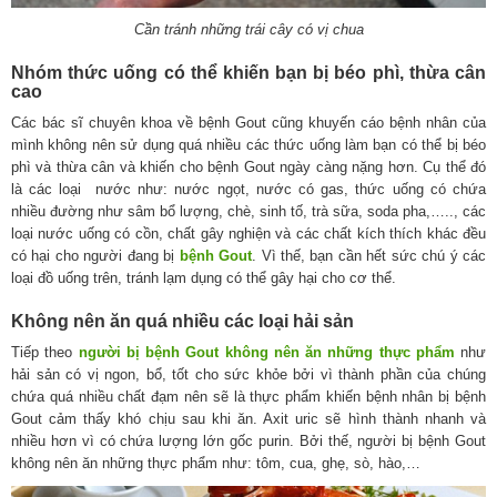
Cần tránh những trái cây có vị chua
Nhóm thức uống có thể khiến bạn bị béo phì, thừa cân
cao
Các bác sĩ chuyên khoa về bệnh Gout cũng khuyến cáo bệnh nhân của
mình không nên sử dụng quá nhiều các thức uống làm bạn có thể bị béo
phì và thừa cân và khiến cho bệnh Gout ngày càng nặng hơn. Cụ thể đó
là các loại nước như: nước ngọt, nước có gas, thức uống có chứa
nhiều đường như sâm bổ lượng, chè, sinh tố, trà sữa, soda pha,….., các
loại nước uống có cồn, chất gây nghiện và các chất kích thích khác đều
có hại cho người đang bị
bệnh Gout
. Vì thế, bạn cần hết sức chú ý các
loại đồ uống trên, tránh lạm dụng có thể gây hại cho cơ thể.
Không nên ăn quá nhiều các loại hải sản
Tiếp theo
người bị bệnh Gout không nên ăn những thực phẩm
như
hải sản có vị ngon, bổ, tốt cho sức khỏe bởi vì thành phần của chúng
chứa quá nhiều chất đạm nên sẽ là thực phẩm khiến bệnh nhân bị bệnh
Gout cảm thấy khó chịu sau khi ăn. Axit uric sẽ hình thành nhanh và
nhiều hơn vì có chứa lượng lớn gốc purin. Bởi thế, người bị bệnh Gout
không nên ăn những thực phẩm như: tôm, cua, ghẹ, sò, hào,…