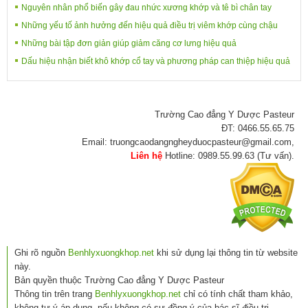
Nguyên nhân phổ biến gây đau nhức xương khớp và tê bì chân tay
Những yếu tố ảnh hưởng đến hiệu quả điều trị viêm khớp cùng chậu
Những bài tập đơn giản giúp giảm căng cơ lưng hiệu quả
Dấu hiệu nhận biết khô khớp cổ tay và phương pháp can thiệp hiệu quả
Trường Cao đẳng Y Dược Pasteur
ĐT: 0466.55.65.75
Email: truongcaodangngheyduocpasteur@gmail.com,
Liên hệ
Hotline: 0989.55.99.63 (Tư vấn).
Ghi rõ nguồn
Benhlyxuongkhop.net
khi sử dụng lại thông tin từ website
này.
Bản quyền thuộc Trường Cao đẳng Y Dược Pasteur
Thông tin trên trang
Benhlyxuongkhop.net
chỉ có tính chất tham khảo,
không tự ý áp dụng, nếu không có sự đồng ý của bác sĩ điều trị.