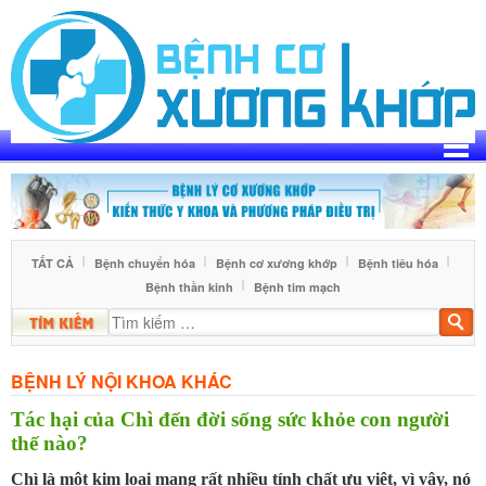
Skip
to
content
TẤT CẢ
Bệnh chuyển hóa
Bệnh cơ xương khớp
Bệnh tiêu hóa
Bệnh thần kinh
Bệnh tim mạch
Tìm
kiế
BỆNH LÝ NỘI KHOA KHÁC
Tác hại của Chì đến đời sống sức khỏe con người
thế nào?
Chì là một kim loại mang rất nhiều tính chất ưu việt, vì vậy, nó