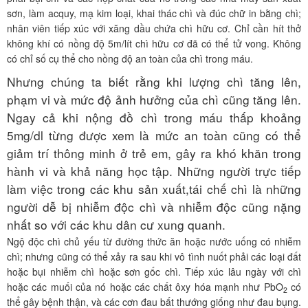
sơn, làm acquy, mạ kim loại, khai thác chì và đúc chữ in bằng chì;
nhân viên tiếp xúc với xăng dầu chứa chì hữu cơ. Chỉ cần hít thở
không khí có nồng độ 5m/lít chì hữu cơ đã có thể tử vong. Không
có chỉ số cụ thể cho nồng độ an toàn của chì trong máu.
Nhưng chúng ta biết rằng khi lượng chì tăng lên,
phạm vi và mức độ ảnh hưởng của chì cũng tăng lên.
Ngay cả khi nộng đồ chì trong máu thấp khoảng
5mg/dl từng được xem là mức an toàn cũng có thể
giảm trí thông minh ở trẻ em, gây ra khó khăn trong
hành vi và khả năng học tập. Những người trực tiếp
làm việc trong các khu sản xuất,tái chế chì là những
người dễ bị nhiễm độc chì và nhiễm độc cũng nặng
nhất so với các khu dân cư xung quanh.
Ngộ độc chì chủ yếu từ đường thức ăn hoặc nước uống có nhiễm
chì; nhưng cũng có thể xảy ra sau khi vô tình nuốt phải các loại đất
hoặc bụi nhiễm chì hoặc sơn gốc chì. Tiếp xúc lâu ngày với chì
hoặc các muối của nó hoặc các chất ôxy hóa mạnh như PbO
có
2
thể gây bệnh thận, và các cơn đau bất thướng giống như đau bụng.