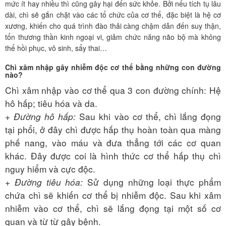
mức ít hay nhiều thì cũng gây hại đến sức khỏe. Bởi nếu tích tụ lâu
dài, chì sẽ gắn chặt vào các tổ chức của cơ thể, đặc biệt là hệ cơ
xương, khiến cho quá trình đào thải càng chậm dẫn đến suy thận,
tổn thương thần kinh ngoại vi, giảm chức năng não bộ mà không
thể hồi phục, vô sinh, sẩy thai…
Chì xâm nhập gây nhiễm độc cơ thể bằng những con đường
nào?
Chì xâm nhập vào cơ thể qua 3 con đường chính: Hệ
hô hấp; tiêu hóa và da.
+ Đường hô hấp:
Sau khi vào cơ thể, chì lắng đọng
tại phổi, ở đây chì được hấp thụ hoàn toàn qua màng
phế nang, vào máu và đưa thẳng tới các cơ quan
khác. Đây được coi là hình thức cơ thể hấp thụ chì
nguy hiểm và cực độc.
+ Đường tiêu hóa:
Sử dụng những loại thực phẩm
chứa chì sẽ khiến cơ thể bị nhiễm độc. Sau khi xâm
nhiễm vào cơ thể, chì sẽ lắng đọng tại một số cơ
quan và từ từ gây bệnh.