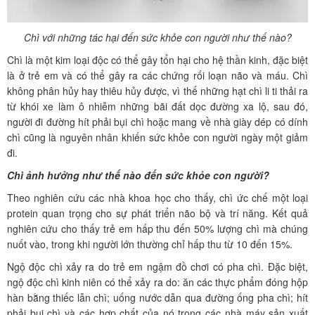
Chì với những tác hại đến sức khỏe con người như thế nào?
Chì là một kim loại độc có thể gây tổn hại cho hệ thần kinh, đặc biệt
là ở trẻ em và có thể gây ra các chứng rối loạn não và máu. Chì
không phân hủy hay thiêu hủy được, vì thế những hạt chì li ti thải ra
từ khói xe làm ô nhiễm những bãi đất dọc đường xa lộ, sau đó,
người đi đường hít phải bụi chì hoặc mang về nhà giày dép có dính
chì cũng là nguyên nhân khiến sức khỏe con người ngày một giảm
đi.
Chì ảnh hưởng như thế nào đến sức khỏe con người?
Theo nghiên cứu các nhà khoa học cho thấy, chì ức chế một loại
protein quan trọng cho sự phát triển não bộ và trí năng. Kết quả
nghiên cứu cho thấy trẻ em hấp thu đến 50% lượng chì mà chúng
nuốt vào, trong khi người lớn thường chỉ hấp thu từ 10 đến 15%.
Ngộ độc chì xảy ra do trẻ em ngậm đồ chơi có pha chì. Đặc biệt,
ngộ độc chì kinh niên có thể xảy ra do: ăn các thực phẩm đóng hộp
hàn bằng thiếc lẫn chì; uống nước dẫn qua đường ống pha chì; hít
phải bụi chì và các hợp chất của nó trong các nhà máy sản xuất