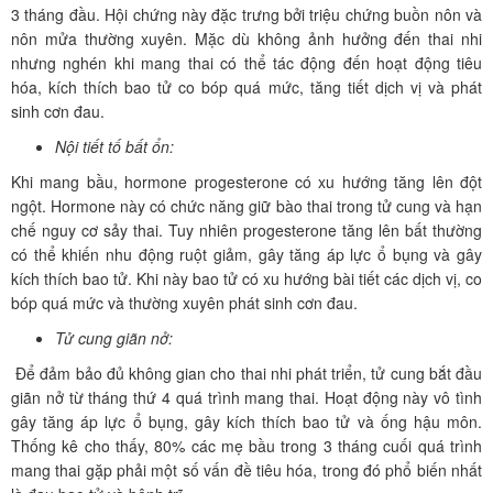
3 tháng đầu. Hội chứng này đặc trưng bởi triệu chứng buồn nôn và
nôn mửa thường xuyên. Mặc dù không ảnh hưởng đến thai nhi
nhưng nghén khi mang thai có thể tác động đến hoạt động tiêu
hóa, kích thích bao tử co bóp quá mức, tăng tiết dịch vị và phát
sinh cơn đau.
Nội tiết tố bất ổn:
Khi mang bầu, hormone progesterone có xu hướng tăng lên đột
ngột. Hormone này có chức năng giữ bào thai trong tử cung và hạn
chế nguy cơ sảy thai. Tuy nhiên progesterone tăng lên bất thường
có thể khiến nhu động ruột giảm, gây tăng áp lực ổ bụng và gây
kích thích bao tử. Khi này bao tử có xu hướng bài tiết các dịch vị, co
bóp quá mức và thường xuyên phát sinh cơn đau.
Tử cung giãn nở:
Để đảm bảo đủ không gian cho thai nhi phát triển, tử cung bắt đầu
giãn nở từ tháng thứ 4 quá trình mang thai. Hoạt động này vô tình
gây tăng áp lực ổ bụng, gây kích thích bao tử và ống hậu môn.
Thống kê cho thấy, 80% các mẹ bầu trong 3 tháng cuối quá trình
mang thai gặp phải một số vấn đề tiêu hóa, trong đó phổ biến nhất