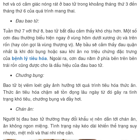
hơi và có cảm giác nóng rát ở bao tử trong khoảng tháng thứ 3 đến
tháng thứ 6 của quá trình mang thai.
Đau bao tử:
Tuần thứ 7 với thứ 8, bao tử bắt đầu cảm thấy khó chịu hơn. Một số
cơn đau thường biểu hiện ngay ở vùng hõm dưới xương ức và trên
rốn (hay còn gọi là vùng thượng vị). Mẹ bầu sẽ cảm thấy đau quặn
nhất là khi đói bụng hoặc sau khi ăn no triệu chứng đặc trưng
của
bệnh lý tiêu hóa
. Ngoài ra, cơn đau nằm ở phía bên trên bên
trái rốn cũng được cho là dấu hiệu của đau bao tử.
Chướng bụng:
Bao tử bị viêm loét gây ảnh hưởng tới quá trình tiêu hóa thức ăn.
Thức ăn tiêu hóa chậm sẽ tồn đọng lâu ngày từ đó gây ra tình
trạng khó tiêu, chướng bụng và đầy hơi.
Chán ăn:
Người bị đau bao tử thường thay đổi khẩu vị nên dẫn tới chán ăn,
ăn không ngon miệng. Tình trạng này kéo dài khiến thể trạng suy
nhược, mệt mỏi và thai nhi nhẹ cân.