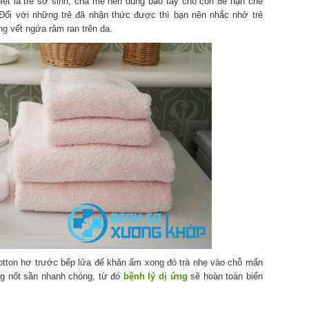
biệt là trẻ sơ sinh, cha mẹ nên dùng bao tay cho con để hạn chế
 Đối với những trẻ đã nhận thức được thì bạn nên nhắc nhở trẻ
g vết ngứa râm ran trên da.
tton hơ trước bếp lửa để khăn ấm xong đó trà nhẹ vào chỗ mẩn
g nốt sần nhanh chóng, từ đó
bệnh lý dị ứng
sẽ hoàn toàn biến