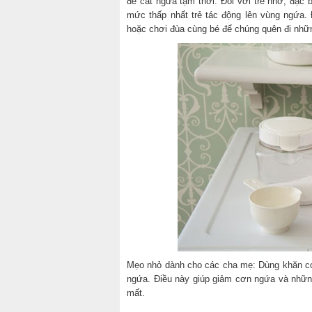
để cắt ngứa tạm thời. Đối với trẻ nhở, đặc 
mức thấp nhất trẻ tác động lên vùng ngứa.
hoặc chơi đùa cùng bé để chúng quên đi nhữn
Mẹo nhỏ dành cho các cha mẹ: Dùng khăn co
ngứa. Điều này giúp giảm cơn ngứa và nhữn
mất.