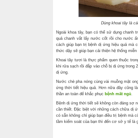
Dùng khoai tây là cá
Ngoài khoa tây, bạn có thể sử dụng chanh t
quả chanh vắt lấy nước cốt rồi cho nước ấ
cách giúp bạn trị bệnh dị ứng hiệu quả mà 
thức dậy sẽ giúp bạn cải thiện hệ thống miễn 
Khoai tây tươi là thực phẩm quen thuộc tron
khi rửa sạch rồi đắp vào chỗ bị dị ứng trong 
dị ứng.
Nước chè pha nóng cùng vài muỗng mật ong k
ứng thời tiết hiệu quả. Hơn nữa đây cũng l
thần an toàn để khắc phục
bệnh mất ngủ
.
Bệnh dị ứng thời tiết sẽ không còn đáng sợ 
cần thiết. Đặc biệt với những cách chữa dị ứ
có sẵn không chỉ giúp bạn điều trị bệnh mà c
tầm kiểm soát của bạn thì đến cơ sở y tế là g