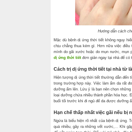
Hướng dẫn cách chữa
Mặc dù bệnh dị ứng thời tiết không nguy hi
chịu chẳng thua kém gì. Hơn nữa việc điều t
mình do gãi xước hoặc do mụn nước, mụn p
dị ứng thời tiết
đơn giản ngay tại nhà để có 
Cách trị dị ứng thời tiết tại nhà từ
Hiện tượng dị ứng thời tiết thường dẫn đến t
trong trường hợp này. Việc làm ẩm da rất 
dưỡng ẩm lên. Lứu ý là bạn nên chọn những l
loại dưỡng chứa nhiều thành phần hóa học. Đ
buổi tối trước khi đi ngủ để da được dưỡng ẩ
Hạn chế thấp nhất việc gãi nếu bị 
Ngứa là biểu hiện rõ nhất của bệnh dị ứng. T
quá nhiều, gây ra những vết xước,… Khi gặp