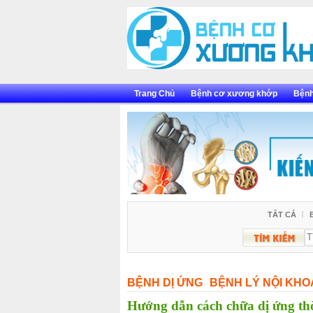
Skip
to
content
Trang Chủ
Bệnh cơ xương khớp
Bệnh
TẤT CẢ
BỆNH DỊ ỨNG
BỆNH LÝ NỘI KHO
Hướng dẫn cách chữa dị ứng thời