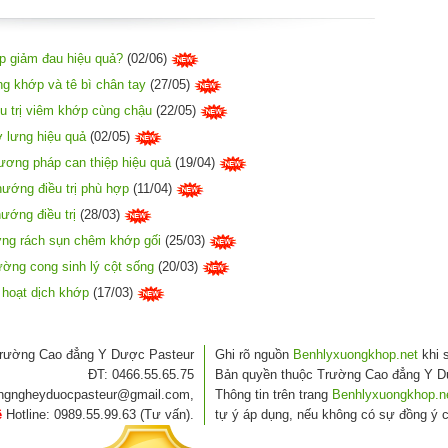
úp giảm đau hiệu quả?
(02/06)
g khớp và tê bì chân tay
(27/05)
u trị viêm khớp cùng chậu
(22/05)
 lưng hiệu quả
(02/05)
ương pháp can thiệp hiệu quả
(19/04)
ướng điều trị phù hợp
(11/04)
ướng điều trị
(28/03)
ơng rách sụn chêm khớp gối
(25/03)
ường cong sinh lý cột sống
(20/03)
o hoạt dịch khớp
(17/03)
rường Cao đẳng Y Dược Pasteur
Ghi rõ nguồn
Benhlyxuongkhop.net
khi s
ĐT: 0466.55.65.75
Bản quyền thuộc Trường Cao đẳng Y D
angngheyduocpasteur@gmail.com,
Thông tin trên trang
Benhlyxuongkhop.n
ệ
Hotline: 0989.55.99.63 (Tư vấn).
tự ý áp dụng, nếu không có sự đồng ý c