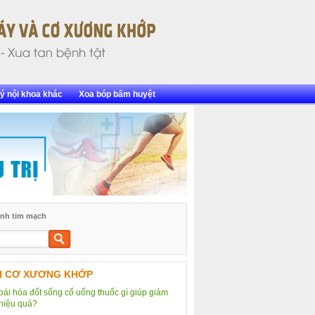
ý nội khoa khác
Xoa bóp bấm huyệt
nh tim mạch
Tìm
kiếm
H CƠ XƯƠNG KHỚP
hoái hóa đốt sống cổ uống thuốc gì giúp giảm
hiệu quả?