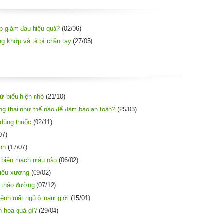
úp giảm đau hiệu quả?
(02/06)
g khớp và tê bì chân tay
(27/05)
từ biểu hiện nhỏ
(21/10)
ng thai như thế nào để đảm bảo an toàn?
(25/03)
 dùng thuốc
(02/11)
07)
inh
(17/07)
i biến mạch máu não
(06/02)
hiếu xương
(09/02)
i tháo đường
(07/12)
ệnh mất ngủ ở nam giới
(15/01)
n hoa quả gì?
(29/04)