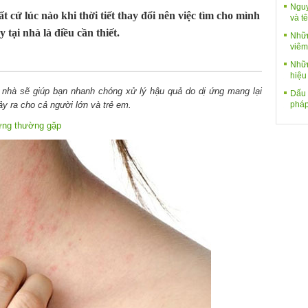
Nguy
ất cứ lúc nào khi thời tiết thay đổi nên việc tìm cho mình
và tê
 tại nhà là điều cần thiết.
Nhữn
viêm
Nhữn
hiệu
i nhà sẽ giúp bạn nhanh chóng xử lý hậu quả do dị ứng mang lại
Dấu 
pháp
y ra cho cả người lớn và trẻ em.
 ứng thường gặp