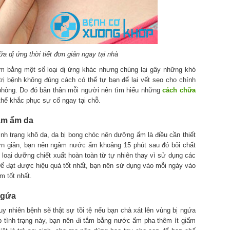
 dị ứng thời tiết đơn giản ngay tại nhà
ểm bằng một số loại dị ứng khác nhưng chúng lại gây những khó
rị bệnh không đúng cách có thể tự bạn để lại vết sẹo cho chính
hỏng. Do đó bản thân mỗi người nên tìm hiểu những
cách chữa
thể khắc phục sự cố ngay tại chỗ.
 làm ẩm da
ình trạng khô da, da bị bong chóc nên dưỡng ẩm là điều cần thiết
đơn giản, bạn nên ngâm nước ấm khoảng 15 phút sau đó bôi chất
oại dưỡng chiết xuất hoàn toàn từ tự nhiên thay vì sử dụng các
ể đạt được hiệu quả tốt nhất, bạn nên sử dụng vào mỗi ngày vào
m tốt nhất.
ngứa
uy nhiên bệnh sẽ thật sự tồi tệ nếu bạn chà xát lên vùng bị ngứa
 tình trạng này, bạn nên đi tắm bằng nước ấm pha thêm ít giấm