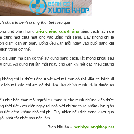
ch chữa trị bệnh dị ứng thời tiết hiệu quả
rong triệt phá những
triệu chứng của dị ứng
bằng cách lấy nửa
m cùng một chút mật ong vào uống mỗi sáng. Đây không chỉ là
còn giảm cân an toàn. Uống đều đặn mỗi ngày vào buổi sáng khi
dịch trong cơ thể.
g gia đình mà bạn có thể sử dụng bằng cách, lắt mỏng khoai sau
20 phút. Áp dụng hai lần mỗi ngày cho đến khi hết các triệu chứng
hông chỉ là thức uống tuyệt vời mà còn có thể điều trị bệnh dị
à cách mà các chị em có thể làm đẹp chính mình và là thuốc an
nếu như bản thân mỗi người tự trang bị cho mình những kiến thức
ng thời tiết đơn giản ngay tại nhà với những thực phẩm đơn giản
òn tiết kiệm không nhỏ chi phí. Tuy nhiên nếu tình trạng vượt qua
iải phát tốt nhất bạn nên làm.
Bích Nhuần –
benhlyxuongkhop.net