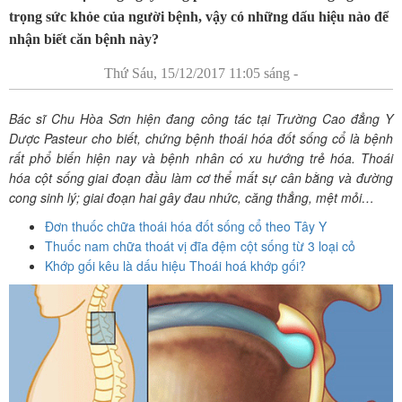
trọng sức khỏe của người bệnh, vậy có những dấu hiệu nào để
nhận biết căn bệnh này?
Thứ Sáu, 15/12/2017 11:05 sáng -
Bác sĩ Chu Hòa Sơn hiện đang công tác tại Trường Cao đẳng Y
Dược Pasteur cho biết, chứng bệnh thoái hóa đốt sống cổ là bệnh
rất phổ biến hiện nay và bệnh nhân có xu hướng trẻ hóa. Thoái
hóa cột sống giai đoạn đầu làm cơ thể mất sự cân bằng và đường
cong sinh lý; giai đoạn hai gây đau nhức, căng thẳng, mệt mỏi…
Đơn thuốc chữa thoái hóa đốt sống cổ theo Tây Y
Thuốc nam chữa thoát vị đĩa đệm cột sống từ 3 loại cỏ
Khớp gối kêu là dấu hiệu Thoái hoá khớp gối?