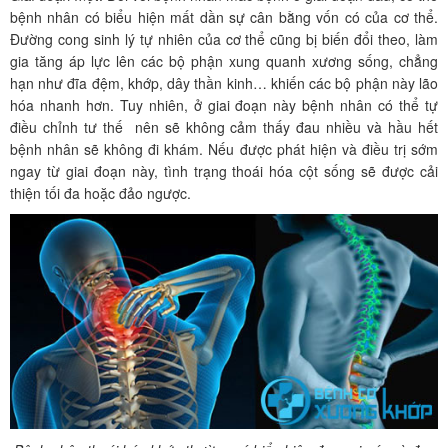
bệnh nhân có biểu hiện mất dần sự cân bằng vốn có của cơ thể.
Đường cong sinh lý tự nhiên của cơ thể cũng bị biến đổi theo, làm
gia tăng áp lực lên các bộ phận xung quanh xương sống, chẳng
hạn như đĩa đệm, khớp, dây thần kinh… khiến các bộ phận này lão
hóa nhanh hơn. Tuy nhiên, ở giai đoạn này bệnh nhân có thể tự
điều chỉnh tư thế nên sẽ không cảm thấy đau nhiều và hầu hết
bệnh nhân sẽ không đi khám. Nếu được phát hiện và điều trị sớm
ngay từ giai đoạn này, tình trạng thoái hóa cột sống sẽ được cải
thiện tối đa hoặc đảo ngược.