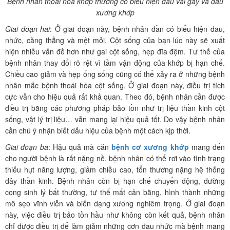
Bệnh nhân thoái hóa khớp thường có biểu hiện đau vai gáy và đau
xương khớp
Giai đoạn hai
: Ở giai đoạn này, bệnh nhân dần có biểu hiện đau,
nhức, căng thẳng và mệt mỏi. Cột sống của bạn lúc này sẽ xuất
hiện nhiều vấn đề hơn như gai cột sống, hẹp đĩa đệm. Tư thế của
bệnh nhân thay đổi rõ rệt vì tầm vận động của khớp bị hạn chế.
Chiều cao giảm và hẹp ống sống cũng có thể xảy ra ở những bệnh
nhân mắc bệnh thoái hóa cột sống. Ở giai đoạn này, điều trị tích
cực vẫn cho hiệu quả rất khả quan. Theo đó, bệnh nhân cần được
điều trị bằng các phương pháp bảo tồn như trị liệu thần kinh cột
sống, vật lý trị liệu… vẫn mang lại hiệu quả tốt. Do vậy bệnh nhân
cần chú ý nhận biết dấu hiệu của bệnh một cách kịp thời.
Giai đoạn ba
: Hậu quả mà căn
bệnh cơ xương khớp
mang đến
cho người bệnh là rất nặng nề, bệnh nhân có thể rơi vào tình trạng
thiếu hụt năng lượng, giảm chiều cao, tổn thương nặng hệ thống
dây thần kinh. Bệnh nhân còn bị hạn chế chuyển động, đường
cong sinh lý bất thường, tư thế mất cân bằng, hình thành những
mô sẹo vĩnh viễn và biến dạng xương nghiêm trọng. Ở giai đoạn
này, việc điều trị bảo tồn hầu như không còn kết quả, bệnh nhân
chỉ được điều trị để làm giảm những cơn đau nhức mà bệnh mang