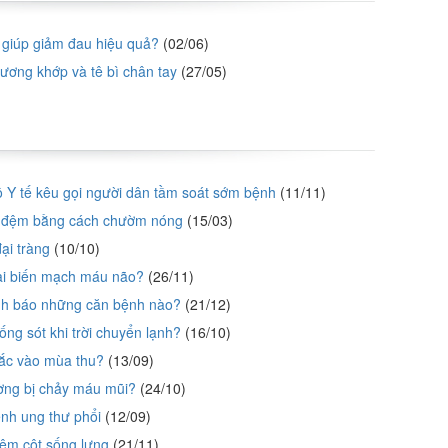
ì giúp giảm đau hiệu quả?
(02/06)
ơng khớp và tê bì chân tay
(27/05)
ộ Y tế kêu gọi người dân tầm soát sớm bệnh
(11/11)
ĩa đệm bằng cách chườm nóng
(15/03)
ại tràng
(10/10)
tai biến mạch máu não?
(26/11)
ảnh báo những căn bệnh nào?
(21/12)
ng sót khi trời chuyển lạnh?
(16/10)
mắc vào mùa thu?
(13/09)
ường bị chảy máu mũi?
(24/10)
nh ung thư phổi
(12/09)
 đệm cột sống lưng
(21/11)