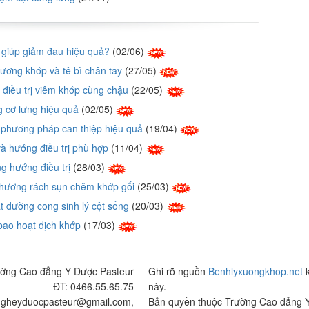
ì giúp giảm đau hiệu quả?
(02/06)
ơng khớp và tê bì chân tay
(27/05)
điều trị viêm khớp cùng chậu
(22/05)
g cơ lưng hiệu quả
(02/05)
à phương pháp can thiệp hiệu quả
(19/04)
à hướng điều trị phù hợp
(11/04)
g hướng điều trị
(28/03)
thương rách sụn chêm khớp gối
(25/03)
t đường cong sinh lý cột sống
(20/03)
 bao hoạt dịch khớp
(17/03)
ờng Cao đẳng Y Dược Pasteur
Ghi rõ nguồn
Benhlyxuongkhop.net
k
ĐT: 0466.55.65.75
này.
ngheyduocpasteur@gmail.com,
Bản quyền thuộc Trường Cao đẳng 