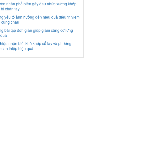
ên nhân phổ biến gây đau nhức xương khớp
 bì chân tay
g yếu tố ảnh hưởng đến hiệu quả điều trị viêm
 cùng chậu
g bài tập đơn giản giúp giảm căng cơ lưng
 quả
hiệu nhận biết khô khớp cổ tay và phương
 can thiệp hiệu quả