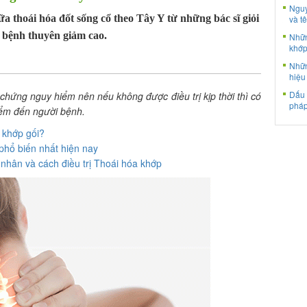
Nguy
 thoái hóa đốt sống cổ theo Tây Y từ những bác sĩ giỏi
và tê
 bệnh thuyên giảm cao.
Nhữn
khớp
Nhữn
hiệu
Dấu 
chứng nguy hiểm nên nếu không được điều trị kịp thời thì có
pháp
hiểm đến người bệnh.
 khớp gối?
phổ biến nhất hiện nay
nhân và cách điều trị Thoái hóa khớp