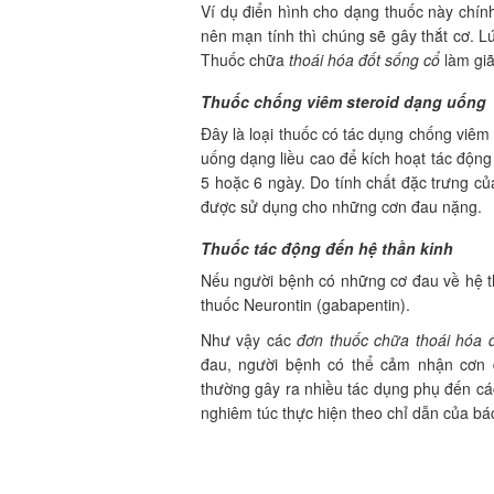
Ví dụ điển hình cho dạng thuốc này chính
nên mạn tính thì chúng sẽ gây thắt cơ. L
Thuốc chữa
thoái hóa đốt sống cổ
làm giã
Thuốc chống viêm steroid dạng uống
Đây là loại thuốc có tác dụng chống viê
uống dạng liều cao để kích hoạt tác động
5 hoặc 6 ngày. Do tính chất đặc trưng c
được sử dụng cho những cơn đau nặng.
Thuốc tác động đến hệ thần kinh
Nếu người bệnh có những cơ đau về hệ th
thuốc Neurontin (gabapentin).
Như vậy các
đơn thuốc chữa thoái hóa 
đau, người bệnh có thể cảm nhận cơn đ
thường gây ra nhiều tác dụng phụ đến c
nghiêm túc thực hiện theo chỉ dẫn của bác