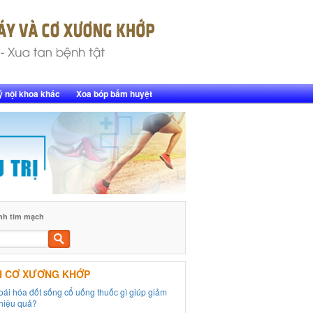
ý nội khoa khác
Xoa bóp bấm huyệt
nh tim mạch
Tìm
kiếm
H CƠ XƯƠNG KHỚP
hoái hóa đốt sống cổ uống thuốc gì giúp giảm
hiệu quả?