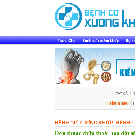
Skip
to
content
Trang Chủ
Bệnh cơ xương khớp
Bệnh 
TẤT CẢ
BỆNH CƠ XƯƠNG KHỚP
BỆNH T
Đơn thuốc chữa thoái hóa đốt s