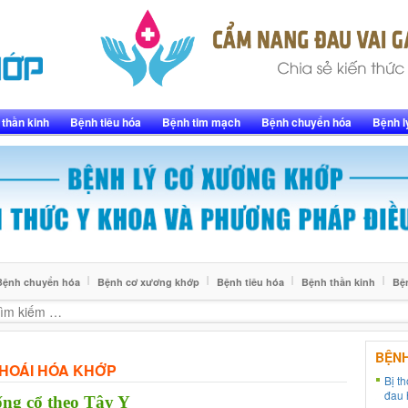
thần kinh
Bệnh tiêu hóa
Bệnh tim mạch
Bệnh chuyển hóa
Bệnh l
Bệnh chuyển hóa
Bệnh cơ xương khớp
Bệnh tiêu hóa
Bệnh thần kinh
Bệ
BỆN
HOÁI HÓA KHỚP
Bị t
đau 
ống cổ theo Tây Y