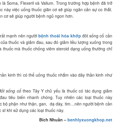
 là Soma, Flexeril và Valium. Trong trường hợp bệnh đã trở
úc này việc uống thuốc giãn cơ sẽ giúp ngăn cản sự co thắt.
n cơ sẽ giúp người bệnh ngủ ngon hơn.
m rất mạnh nên người
bệnh thoái hóa khớp
đôt sống cổ cần
 của thuốc và giảm đau, sau đó giảm liều lượng xuống trong
ủa thuốc mà thuốc chống viêm steroid dạng uống thường chỉ
ần kinh thì có thể uống thuốc nhắm vào dây thần kinh như
đốt sống cổ
theo Tây Y chủ yếu là thuốc có tác dụng giảm
au tiêu biến nhanh chóng. Tuy nhiên các loại thuốc này
ác bộ phận như thận, gan, dạ dày, tim…nên người bệnh cần
 sĩ khi sử dụng các loại thuốc này.
Bích Nhuần –
benhlyxuongkhop.net