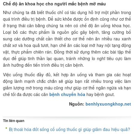
Chế độ ăn khoa học cho người mắc bệnh mỡ máu
Như chúng ta đã biết thuốc chỉ có tác dụng hỗ trợ một phần trong
quá trình điều trị bệnh. Để sức khỏe được ổn định cũng như cơ thể
ở trạng thái cân bằng chúng ta nên có chế độ ăn uống khoa học.
Loại bỏ các thực phẩm là nguồn gốc gây bệnh, tăng cường bổ
sung các dưỡng chất cần thiết cho cơ thể nên ăn nhiều rau xanh
chất xơ và hoa quả tươi, hạn chế ăn các loại mỡ hay nội tạng động
vật, thực phẩm chiên rán. Đồng thời sử dụng thêm các bài tập thể
dục để giúp tinh thần lạc quan, tránh những lo nghĩ tiêu cực làm
ảnh hưởng đến tiến trình điều trị căn bệnh.
Việc uống thuốc đầy đủ, kết hợp ăn uống và tham gia các hoạt
động lành mạnh chắc chắn sẽ giúp bạn rất nhiều trong việc làm
giảm lượng mỡ trong máu cũng như giúp cơ thể ngăn ngừa và hạn
chế tối đa được các căn
bệnh chuyển hóa
hay bệnh gout.
Nguồn:
benhlyxuongkhop.net
Tin liên quan
Bị thoái hóa đốt sống cổ uống thuốc gì giúp giảm đau hiệu quả?