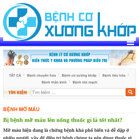
Skip
to
content
TẤT CẢ
Bệnh chuyển hóa
Bệnh cơ xương khớp
Bệnh tiêu hóa
Bệnh thần kinh
Bệnh tim mạch
Tìm
kiế
BỆNH MỠ MÁU
Bị bệnh mỡ máu lên uống thuốc gì là tốt nhất?
Mỡ máu hiện đang là chứng bệnh khá phổ biến và dễ dặp ở
nhiều người, vậy để điều trị bệnh chúng ta nên dùng thuốc gì