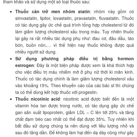
tham khảo và sử dụng một số loại thuốc sau:
Thuốc cản trở men nhóm statin
: nhóm này gồm có
simvastatin, lipitor, lovastatin, pravastatin, fluvastatin. Thuốc
có tác dụng gây ức chế quá trình tổng hợp cholesterol từ đó
làm giảm lượng cholesterol xấu trong máu. Tuy nhiên thuốc
lại gây ra rất nhiều tác dụng phụ như: đau cơ, đâu dầu, táo
bón, buồn nôn,… vì thế hiện nay thuốc không được quá
nhiều người sử dụng.
Sử dụng phương pháp điều trị bằng hormon
estrogen
: Đây là một biện pháp được xem là khá thích hợp
cho việc điều trị máu nhiễm mỡ ở phụ nữ thời kì mãn kinh.
Thuốc có tác dụng chính là làm giảm lượng cholesterol xấu
vào khoảng 15%. Theo khuyến cáo của các bác sĩ thì chúng
ta có thể dùng kết hợp thuốc với progestin.
Thuốc nicotinic acid
: nicotinic acid được biết đến là một
vitamin hòa tan được trong nước, có tác dụng gây ức chế
gan sản xuất lipoprotein, giảm LDL – C lên tới 25% và tăng
chất đạm béo cao nhất có thể đạt được 35%. Tuy nhiên khi
bắt đầu sử dụng chúng ta nên dùng với liều lượng nhỏ và
sau đó tăng dần. Để không làm hại đến dạ dày cũng như gây