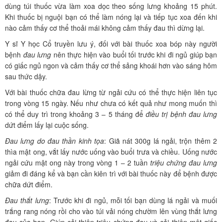
dùng túi thuốc vừa làm xoa dọc theo sống lưng khoảng 15 phút.
Khi thuốc bị nguội bạn có thể làm nóng lại và tiếp tục xoa đến khi
nào cảm thấy cơ thể thoải mái không cảm thấy đau thì dừng lại.
Y sĩ Y học Cổ truyền lưu ý, đối với bài thuốc xoa bóp này người
bệnh
đau lưng
nên thực hiện vào buổi tối trước khi đi ngủ giúp bạn
có giấc ngủ ngon và cảm thấy cơ thể sảng khoái hơn vào sáng hôm
sau thức dậy.
Với bài thuốc chữa đau lừng từ ngải cứu có thể thực hiện liên tục
trong vòng 15 ngày. Nếu như chưa có kết quả như mong muốn thì
có thể duy trì trong khoảng 3 – 5 tháng để
điều trị bệnh đau lưng
dứt điểm lấy lại cuộc sống.
Đau lưng do đau thần kinh tọa
: Giã nát 300g lá ngải, trộn thêm 2
thìa mật ong, vắt lấy nước uống vào buổi trưa và chiều. Uống nước
ngải cứu mật ong này trong vòng 1 – 2 tuần
triệu chứng đau lưng
giảm đi đáng kể và bạn cần kiên trì với bài thuốc này để bệnh được
chữa dứt điểm.
Đau thắt lưng
: Trước khi đi ngủ, mỗi tối bạn dùng lá ngải và muối
trắng rang nóng rồi cho vào túi vải nóng chườm lên vùng thắt lưng
đau của bạn. Giúp cải thiện triệu chứng đau và cải thiện một giấc