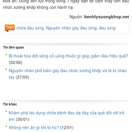
bữa ăn. Dùng liên tục trong vòng 7 ngày bạn sẽ cảm thấy cơn đau
nhức xương khớp không còn hành hạ.
Nguồn:
benhlyxuongkhop.net
chữa đau lưng
,
Nguyên nhân gây đau lưng
,
đau lưng
Tin liên quan
Bị thoái hóa đốt sống cổ uống thuốc gì giúp giảm đau hiệu quả?
(02/06)
Nguyên nhân phổ biến gây đau nhức xương khớp và tê bì chân
tay
(27/05)
Tin khác
Khám phá tác dụng chữa bệnh đau dạ dày của quế đối với trẻ
em
(30/01)
Không nên ăn gì khi bị ho?
(12/01)