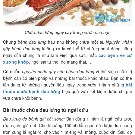
Chữa đau lưng ngay cây trong vườn nhà bạn
Chứng
bệnh đau lưng
hầu như không chừa một ai.
Nguyên nhân
gây bệnh đau lưng
không xa lạ có thể từ những hoạt động hằng
ngày của chúng ta như làm việc quá sức, mắc
các bệnh về cơ
xương khớp
, ngồi sai tư thế, do mang thai, …
Có nhiều
nguyên nhân gây nên bệnh đau lưng
vì thế việc chữa trị
bệnh cần có biện pháp và những bài thuốc khác nhau. Bạn có thể
tận dụng từ những nguyên liệu ngay trong vườn thành những
bài
thuốc chữa bệnh đau lưng
hiệu quả vừa tiết kiệm được chi phí
vừa chữa khỏi bệnh.
Bài thuốc chữa đau lưng từ ngải cứu
Đau lưng do bệnh gai cột sống:
Bạn dùng 1 nắm lá ngải cứu tươi,
rửa sạch, giã nát. Cho khoảng 150ml dấm gạo đã được đun nóng
trộn cùng lá ngải rồi cho vào 1 miếng vải mỏng, buộc kín. Sau đó