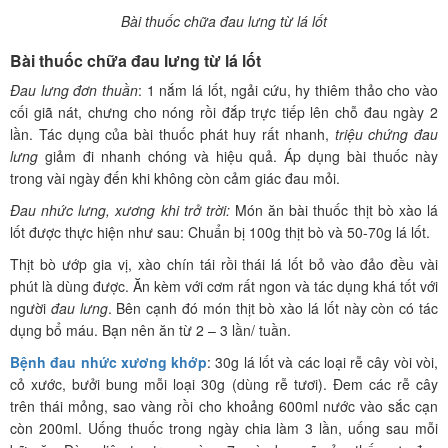
Bài thuốc chữa đau lưng từ lá lốt
Bài thuốc chữa đau lưng từ lá lốt
Đau lưng đơn thuần
: 1 nắm lá lốt, ngải cứu, hy thiêm thảo cho vào
cối giã nát, chưng cho nóng rồi đắp trực tiếp lên chỗ đau ngày 2
lần. Tác dụng của bài thuốc phát huy rất nhanh,
triệu chứng đau
lưng
giảm đi nhanh chóng và hiệu quả. Áp dụng bài thuốc này
trong vài ngày đến khi không còn cảm giác đau mỏi.
Đau nhức lưng, xương khi trở trời:
Món ăn bài thuốc thịt bò xào lá
lốt được thực hiện như sau: Chuẩn bị 100g thịt bò và 50-70g lá lốt.
Thịt bò ướp gia vị, xào chín tái rồi thái lá lốt bỏ vào đảo đều vài
phút là dùng được. Ăn kèm với cơm rất ngon và tác dụng khá tốt với
người
đau lưng
. Bên cạnh đó món thịt bò xào lá lốt này còn có tác
dụng bổ máu. Bạn nên ăn từ 2 – 3 lần/ tuần.
Bệnh đau nhức xương khớp
: 30g lá lốt và các loại rễ cây vòi vòi,
cỏ xước, bưởi bung mỗi loại 30g (dùng rễ tươi). Đem các rễ cây
trên thái mỏng, sao vàng rồi cho khoảng 600ml nước vào sắc cạn
còn 200ml. Uống thuốc trong ngày chia làm 3 lần, uống sau mỗi