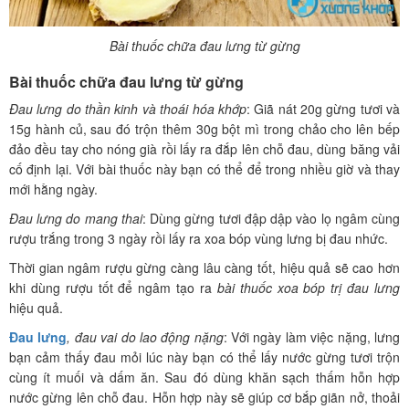
Bài thuốc chữa đau lưng từ gừng
Bài thuốc chữa đau lưng từ gừng
Đau lưng do thần kinh và thoái hóa khớp
: Giã nát 20g gừng tươi và
15g hành củ, sau đó trộn thêm 30g bột mì trong chảo cho lên bếp
đảo đều tay cho nóng già rồi lấy ra đắp lên chỗ đau, dùng băng vải
cố định lại. Với bài thuốc này bạn có thể để trong nhiều giờ và thay
mới hằng ngày.
Đau lưng do mang thai
: Dùng gừng tươi đập dập vào lọ ngâm cùng
rượu trắng trong 3 ngày rồi lấy ra xoa bóp vùng lưng bị đau nhức.
Thời gian ngâm rượu gừng càng lâu càng tốt, hiệu quả sẽ cao hơn
khi dùng rượu tốt để ngâm tạo ra
bài thuốc xoa bóp trị đau lưng
hiệu quả.
Đau lưng
, đau vai do lao động nặng
: Với ngày làm việc nặng, lưng
bạn cảm thấy đau mỏi lúc này bạn có thể lấy nước gừng tươi trộn
cùng ít muối và dấm ăn. Sau đó dùng khăn sạch thấm hỗn hợp
nước gừng lên chỗ đau. Hỗn hợp này sẽ giúp cơ bắp giãn nở, thoải