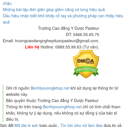
chậu
Những bài tập đơn giản giúp giảm căng cơ lưng hiệu quả
Dấu hiệu nhận biết khô khớp cổ tay và phương pháp can thiệp hiệu
quả
Trường Cao đẳng Y Dược Pasteur
ĐT: 0466.55.65.75
Email: truongcaodangngheyduocpasteur@gmail.com,
Liên hệ
Hotline: 0989.55.99.63 (Tư vấn).
Ghi rõ nguồn
Benhlyxuongkhop.net
khi sử dụng lại thông tin từ
website này.
Bản quyền thuộc Trường Cao đẳng Y Dược Pasteur
Thông tin trên trang
Benhlyxuongkhop.net
chỉ có tính chất tham
khảo, không tự ý áp dụng, nếu không có sự đồng ý của bác sĩ
điều trị.
Sơn AB
Mở đại lý sơn
toàn quốc ,
Tin tức phụ nữ làm đẹp
đưa tin về