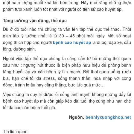
một hàm lượng muối khá lớn bên trong. Hãy nhớ rằng những thực
phẩm tươi xanh luôn tốt nhất với người có tiền sử cao huyết áp.
Tăng cường vận động, thể dục
Dù ở độ tuổi nào thì chúng ta vẫn lên tập thể dục thể thao. Thời
gian tập lý tưởng nhất là từ 30 – 45 phút mỗi ngày. Một số hoạt
động thích hợp cho người
bệnh cao huyết áp
là đi bộ, đạp xe, cầu
lông, dưỡng sinh.
Ngoài việc tập thể dục chúng ta cũng cần từ bỏ những thói quen
xấu như : ngưng hút thuốc là biện pháp hữu hiệu để phòng bệnh
tăng huyết áp và các bệnh lý tim mạch. Bỏi thói quen uống rượu
bia, hạn chế tối đa stress, sống thanh thản, hòa nhập với cộng
đồng, tránh lo âu hay căng thẳng, bực tức quá mức…
Việc chúng ta duy trì được lối sống lành mạnh không những đẩy lùi
bệnh cao huyết áp mà còn giúp kéo dài tuổi thọ cũng như hạn chế
tối đa các căn bệnh tuổi già.
Nguồn:
benhlyxuongkhop.net
Tin liên quan