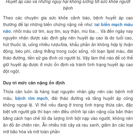
Huyết áp cao và những nguy hại không lường tới sức khỏe người
bệnh
Theo các chuyên gia sức khỏe cảnh báo, bệnh huyết áp cao
thường để lại những biến chứng nặng nề như:
tai biến mạch máu
não
, nhồi máu cơ tim, suy tim, suy thận, mù lòa… Và đến ngày nay
nguyên nhân được xác định gây nên huyết áp cao là do tuổi cao,
hút thuốc lá, uống nhiều rượu/bia, khẩu phần ăn không hợp lý ítvận
động, béo phì, căng thẳng trong cuộc sống, rối loạn lipid máu, đái
tháo đường, tiền sử gia đình có người bị. Vậy làm thế nào để có thể
giữ huyết áp được ở mức ổn định và tránh tình trạng huyết áp cao
đột ngột.
Duy trì mức cân nặng ổn định
Thừa cân luôn là hàng loạt nguyên nhân gây nên các bệnh mỡ
máu,
bệnh tim mạch
, đái tháo đường và tăng huyết áp cũng
không ngoại lệ. Vì thế nếu đang ở trong tình trạng thừa cân, đặc
biệt với người già thì bạn nên điều chỉnh lại cân nặng của bản thân
bằng cách hạn chế tối đa lượng tính bột nạp vào người, không nên
ăn đồ ăn chiên rán. Ăn nhiều trái cây và rau xanh, giảm ăn các loại
mỡ bão hòa và mỡ toàn phần