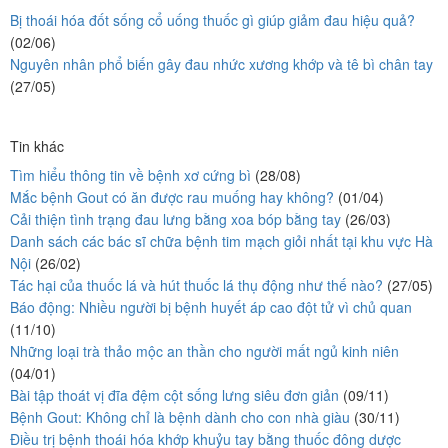
Bị thoái hóa đốt sống cổ uống thuốc gì giúp giảm đau hiệu quả?
(02/06)
Nguyên nhân phổ biến gây đau nhức xương khớp và tê bì chân tay
(27/05)
Tin khác
Tìm hiểu thông tin về bệnh xơ cứng bì
(28/08)
Mắc bệnh Gout có ăn được rau muống hay không?
(01/04)
Cải thiện tình trạng đau lưng bằng xoa bóp bằng tay
(26/03)
Danh sách các bác sĩ chữa bệnh tim mạch giỏi nhất tại khu vực Hà
Nội
(26/02)
Tác hại của thuốc lá và hút thuốc lá thụ động như thế nào?
(27/05)
Báo động: Nhiều người bị bệnh huyết áp cao đột tử vì chủ quan
(11/10)
Những loại trà thảo mộc an thần cho người mất ngủ kinh niên
(04/01)
Bài tập thoát vị đĩa đệm cột sống lưng siêu đơn giản
(09/11)
Bệnh Gout: Không chỉ là bệnh dành cho con nhà giàu
(30/11)
Điều trị bệnh thoái hóa khớp khuỷu tay bằng thuốc đông dược