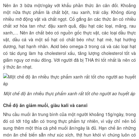
Nên ăn 3 bữa một/ngày với khẩu phần thức ăn cân đối. Khoảng
một nửa thực phẩm là chất bột, rau xanh, trái cây. Không dùng
nhiều mỡ động vật và chất ngọt. Cố gắng ăn các thức ăn có nhiều
chất xơ hòa tan như: đậu xanh quả, đậu hạt các loại, măng, rau
xanh,… Nên ăn chất béo có nguồn gốc thực vật, các loại dầu thực
vật, dầu cá và một số hạt có chất béo như: hạt mè, hạt hướng
dương, hạt hạnh nhân. Acid béo omega-3 trong cá và các loại hạt
có tác dụng làm hạ cholesterol xấu, tăng lượng cholesterol tốt và
giảm nguy cơ máu đông. Với người đã bị THA thì tốt nhất là nên có
ý thức ăn nhạt.
Một chế độ ăn nhiều thực phẩm xanh rất tốt cho người ao huyết áp
Chế độ ăn giảm muối, giàu kali và canxi
Nhu cầu muối ăn trung bình của một người khoảng 15g/ngày, trong
đó có tới 10g sẵn có trong thực phẩm tự nhiên, vì vậy chỉ nên bổ
sung thêm một thìa cà phê muối ăn/ngày là đủ. Hạn chế ăn những
món ăn chế biến sẵn như xúc xích, thịt hun khói vì chúng luôn có