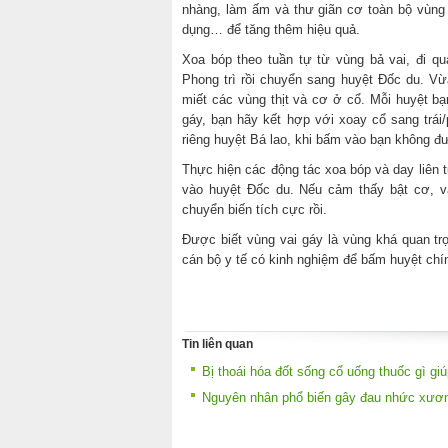
nhàng, làm ấm và thư giãn cơ toàn bộ vùng
dụng… để tăng thêm hiệu quả.
Xoa bóp theo tuần tự từ vùng bả vai, đi qua
Phong trì rồi chuyển sang huyệt Đốc du. Vừ
miết các vùng thịt và cơ ở cổ. Mỗi huyệt b
gáy, bạn hãy kết hợp với xoay cổ sang trái
riêng huyệt Bá lao, khi bấm vào bạn không 
Thực hiện các động tác xoa bóp và day liên t
vào huyệt Đốc du. Nếu cảm thấy bật cơ, v
chuyển biến tích cực rồi.
Được biết vùng vai gáy là vùng khá quan t
cán bộ y tế có kinh nghiệm để bấm huyệt chí
Tin liên quan
Bị thoái hóa đốt sống cổ uống thuốc gì gi
Nguyên nhân phổ biến gây đau nhức xươn