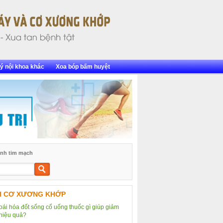
ý nội khoa khác
Xoa bóp bấm huyệt
nh tim mạch
Tìm
kiếm
H CƠ XƯƠNG KHỚP
hoái hóa đốt sống cổ uống thuốc gì giúp giảm
hiệu quả?