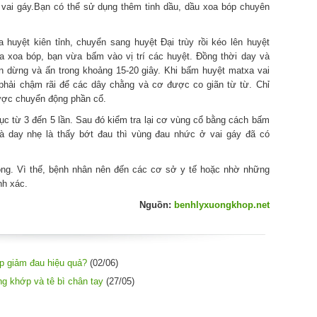
 vai gáy.Bạn có thể sử dụng thêm tinh dầu, dầu xoa bóp chuyên
 huyệt kiên tỉnh, chuyển sang huyệt Đại trùy rồi kéo lên huyệt
a xoa bóp, bạn vừa bấm vào vị trí các huyệt. Đồng thời day và
ạn dừng và ấn trong khoảng 15-20 giây. Khi bấm huyệt matxa vai
/phải chậm rãi để các dây chằng và cơ được co giãn từ từ. Chỉ
được chuyển động phần cổ.
ục từ 3 đến 5 lần. Sau đó kiểm tra lại cơ vùng cổ bằng cách bấm
à day nhẹ là thấy bớt đau thì vùng đau nhức ở vai gáy đã có
rọng. Vì thế, bệnh nhân nên đến các cơ sở y tế hoặc nhờ những
nh xác.
Nguồn:
benhlyxuongkhop.net
úp giảm đau hiệu quả?
(02/06)
g khớp và tê bì chân tay
(27/05)