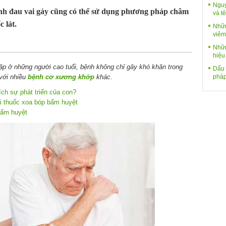
Nguy
bệnh đau vai gáy cũng có thể sử dụng phương pháp châm
và tê
 lát.
Nhữn
viêm
Nhữn
hiệu
ặp ở những người cao tuổi, bệnh không chỉ gây khó khăn trong
Dấu 
pháp
 với nhiều
bệnh cơ xương khớp
khác.
ích sự phát triển của con?
ài thuốc xoa bóp bấm huyệt
bấm huyệt