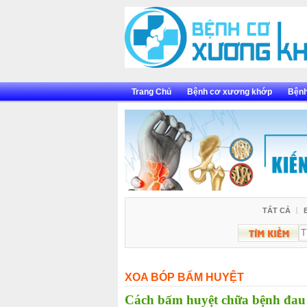
Skip
to
content
Trang Chủ
Bệnh cơ xương khớp
Bệnh
TẤT CẢ
XOA BÓP BẤM HUYỆT
Cách bấm huyệt chữa bệnh đau v