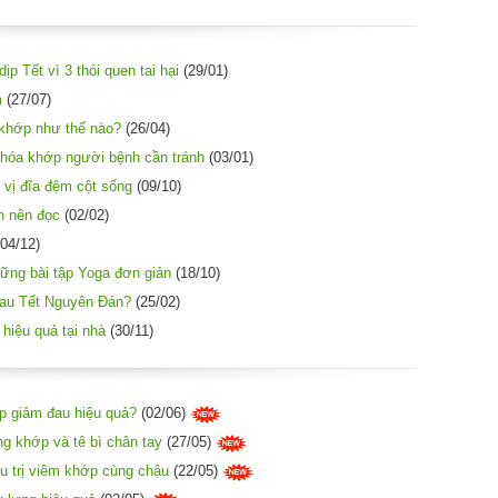
ịp Tết vì 3 thói quen tai hại
(29/01)
m
(27/07)
khớp như thế nào?
(26/04)
 hóa khớp người bệnh cần tránh
(03/01)
 vị đĩa đệm cột sống
(09/10)
h nên đọc
(02/02)
04/12)
hững bài tập Yoga đơn giản
(18/10)
sau Tết Nguyên Đán?
(25/02)
 hiệu quả tại nhà
(30/11)
úp giảm đau hiệu quả?
(02/06)
g khớp và tê bì chân tay
(27/05)
u trị viêm khớp cùng chậu
(22/05)