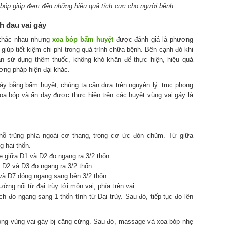
bóp giúp đem đến những hiệu quả tích cực cho người bệnh
 đau vai gáy
h khác nhau nhưng
xoa bóp bấm huyệt
được đánh giá là phương
iúp tiết kiệm chi phí trong quá trình chữa bệnh. Bên cạnh đó khi
ần sử dụng thêm thuốc, không khó khăn để thực hiện, hiệu quả
ơng pháp hiện đại khác.
áy bằng bấm huyệt, chúng ta cần dựa trên nguyên lý: trục phong
oa bóp và ấn day được thực hiện trên các huyệt vùng vai gáy là
hỗ trũng phía ngoài cơ thang, trong cơ ức đòn chũm. Từ giữa
 hai thốn.
e giữa D1 và D2 đo ngang ra 3/2 thốn.
D2 và D3 đo ngang ra 3/2 thốn.
và D7 dóng ngang sang bên 3/2 thốn.
ờng nối từ đại trùy tới mỏn vai, phía trên vai.
h đo ngang sang 1 thốn tính từ Đại trùy. Sau đó, tiếp tục đo lên
long vùng vai gáy bị căng cứng. Sau đó, massage và xoa bóp nhẹ