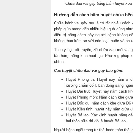
Chữa đau vai gáy bằng bấm huyệt xoa 
Hướng dẫn cách bấm huyệt chữa bệnh
Chữa bệnh vai gáy tuy là có rất nhiều các
pháp giúp mang đến nhiều hiệu quả cũng như g
điều trị bằng cách này người bệnh không c
không thua kém so với các loại thuốc và phư
Theo y học cổ truyền, để chữa đau mỏi vai g
tán hàn, thông kinh hoạt lạc. Phương pháp x
chính.
Các huyệt chữa đau vai gáy bao gồm:
Huyệt Phong trì: Huyệt này nằm ở c
xương chẩm cổ I, bạn dõng sang ngang
Huyệt Đại trữ: Huyệt này nằm cách kh
Huyệt Phong môn: Nằm cách khe giữa 
Huyệt Đốc du: nằm cách khe giữa D6 
Huyệt Kiên tỉnh: huyệt này nằm giữa đư
Huyệt Bá lao: Xác định huyệt bằng các
hai thốn nữa thì đó là huyệt Bá lao.
Người bệnh ngồi trong tư thế hoàn toàn thả 