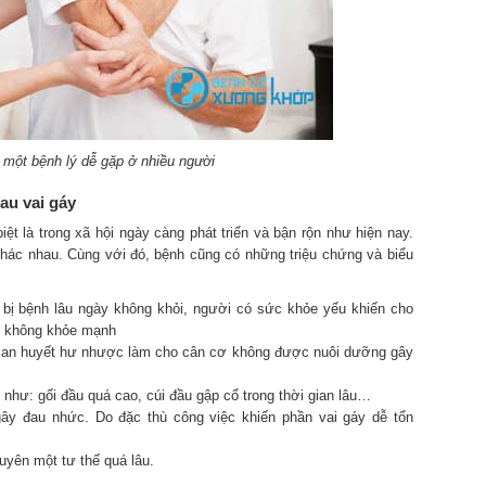
à một bệnh lý dễ gặp ở nhiều người
au vai gáy
iệt là trong xã hội ngày càng phát triển và bận rộn như hiện nay.
khác nhau. Cùng với đó, bệnh cũng có những triệu chứng và biểu
bị bệnh lâu ngày không khỏi, người có sức khỏe yếu khiến cho
ận không khỏe mạnh
can huyết hư nhược làm cho cân cơ không được nuôi dưỡng gây
 như: gối đầu quá cao, cúi đầu gập cổ trong thời gian lâu…
gây đau nhức. Do đặc thù công việc khiến phần vai gáy dễ tổn
uyên một tư thế quá lâu.