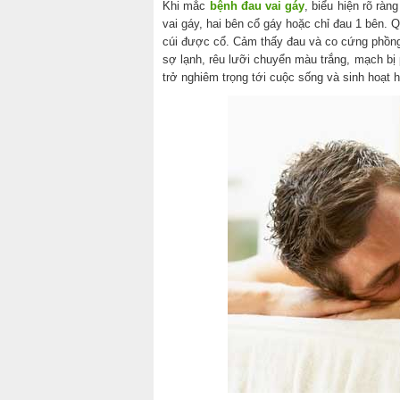
Khi mắc
bệnh đau vai gáy
, biểu hiện rõ rà
vai gáy, hai bên cổ gáy hoặc chỉ đau 1 bên. 
cúi được cổ. Cảm thấy đau và co cứng phồng
sợ lạnh, rêu lưỡi chuyển màu trắng, mạch b
trở nghiêm trọng tới cuộc sống và sinh hoạt