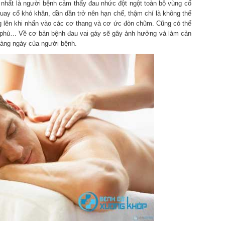
ng nhất là người bệnh cảm thấy đau nhức đột ngột toàn bộ vùng cổ
Quay cổ khó khăn, dần dần trở nên hạn chế, thậm chí là không thể
 lên khi nhấn vào các cơ thang và cơ ức đòn chũm. Cũng có thể
ị phù… Về cơ bản bệnh đau vai gáy sẽ gây ảnh hưởng và làm cản
 hàng ngày của người bệnh.