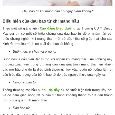
Đau bao tử khi mang bầu có nguy hiểm không?
Biểu hiện của đau bao tử khi mang bầu
Theo một số giảng viên
Cao đẳng Điều dưỡng
tại Trường CĐ Y Dược
Pasteur thì có một số triệu chứng của đau bao tử dễ bị nhầm lẫn với
triệu chứng nghén khi mang thai. một số dấu hiệu sẽ giúp thai phụ xác
định rõ hơn liệu mình có phải đau bao tử không
Buồn nôn, ợ chua và ợ nóng:
Buồn nôn là dấu hiệu đặc trưng khi nghén khi mang thai. Triệu chứng này
thường xuất hiện trong 3 tháng dầu của quá trình mang thai nên khiến
các mẹ bầu cho đó là điều bình thường. Tuy vậy, buồn nôn cũng là một
dấu hiệu đặc trưng của bệnh bao tử do trào ngược thực quản gây ra.
Nóng rát bao tử:
Thông thường mẹ bầu bị
đau dạ dày
tử sẽ xuất hiện tình trạng đầy hơi
và có cảm giác nóng rát ở bao tử trong khoảng tháng thứ 3 đến tháng
thứ 6 của quá trình mang thai.
Đau bao tử: