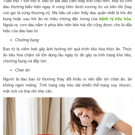
Tuần thứ 7 với thứ 8, bao tử bắt đầu cảm thấy khó chịu hơn. Một số cơn
đau thường biểu hiện ngay ở vùng hõm dưới xương ức và trên rốn (hay
còn gọi là vùng thượng vị). Mẹ bầu sẽ cảm thấy đau quặn nhất là khi đói
bụng hoặc sau khi ăn no triệu chứng đặc trưng của
bệnh lý tiêu hóa
.
Ngoài ra, cơn đau nằm ở phía bên trên bên trái rốn cũng được cho là dấu
hiệu của đau bao tử.
Chướng bụng:
Bao tử bị viêm loét gây ảnh hưởng tới quá trình tiêu hóa thức ăn. Thức
ăn tiêu hóa chậm sẽ tồn đọng lâu ngày từ đó gây ra tình trạng khó tiêu,
chướng bụng và đầy hơi.
Chán ăn:
Người bị đau bao tử thường thay đổi khẩu vị nên dẫn tới chán ăn, ăn
không ngon miệng. Tình trạng này kéo dài khiến thể trạng suy nhược,
mệt mỏi và thai nhi nhẹ cân.