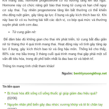
Khi mang bầu, hormone progesterone có xu hướng tăng lên đột ngột.
Hormone này có chức năng giữ bào thai trong tử cung và hạn chế nguy
cơ sảy thai. Tuy nhiên progesterone tăng lên bất thường có thể khiến
nhu động ruột giảm, gây tăng áp lực ổ bụng và gây kích thích bao tử. Khi
này bao tử có xu hướng bài tiết các dịch vị, co bóp quá mức và thường
xuyên phát sinh cơn đau.
Tử cung giãn nở:
Để đảm bảo đủ không gian cho thai nhi phát triển, tử cung bắt đầu giãn
nở từ tháng thứ 4 quá trình mang thai. Hoạt động này vô tình gây tăng áp
lực ổ bụng, gây kích thích bao tử và ống hậu môn. Thống kê cho thấy,
80% các mẹ bầu trong 3 tháng cuối quá trình mang thai gặp phải một số
vấn đề tiêu hóa, trong đó phổ biến nhất là đau bao tử và bệnh trĩ.
Thông tin mang tính chất tham khảo!
Nguồn:
benhlyxuongkhop.net
Tin liên quan
Bị thoái hóa đốt sống cổ uống thuốc gì giúp giảm đau hiệu quả?
(02/06)
Nguyên nhân phổ biến gây đau nhức xương khớp và tê bì chân tay