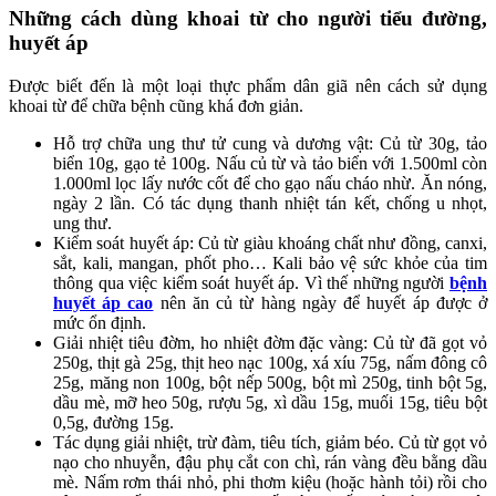
Những cách dùng khoai từ cho người tiểu đường,
huyết áp
Được biết đến là một loại thực phẩm dân giã nên cách sử dụng
khoai từ để chữa bệnh cũng khá đơn giản.
Hỗ trợ chữa ung thư tử cung và dương vật: Củ từ 30g, tảo
biển 10g, gạo tẻ 100g. Nấu củ từ và tảo biển với 1.500ml còn
1.000ml lọc lấy nước cốt để cho gạo nấu cháo nhừ. Ăn nóng,
ngày 2 lần. Có tác dụng thanh nhiệt tán kết, chống u nhọt,
ung thư.
Kiểm soát huyết áp: Củ từ giàu khoáng chất như đồng, canxi,
sắt, kali, mangan, phốt pho… Kali bảo vệ sức khỏe của tim
thông qua việc kiểm soát huyết áp. Vì thế những người
bệnh
huyết áp cao
nên ăn củ từ hàng ngày để huyết áp được ở
mức ổn định.
Giải nhiệt tiêu đờm, ho nhiệt đờm đặc vàng: Củ từ đã gọt vỏ
250g, thịt gà 25g, thịt heo nạc 100g, xá xíu 75g, nấm đông cô
25g, măng non 100g, bột nếp 500g, bột mì 250g, tinh bột 5g,
dầu mè, mỡ heo 50g, rượu 5g, xì dầu 15g, muối 15g, tiêu bột
0,5g, đường 15g.
Tác dụng giải nhiệt, trừ đàm, tiêu tích, giảm béo. Củ từ gọt vỏ
nạo cho nhuyễn, đậu phụ cắt con chì, rán vàng đều bằng dầu
mè. Nấm rơm thái nhỏ, phi thơm kiệu (hoặc hành tỏi) rồi cho