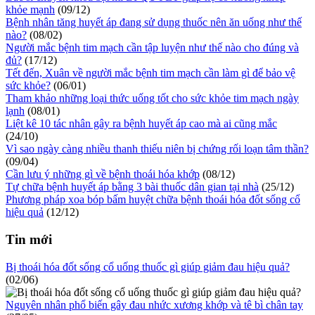
khỏe mạnh
(09/12)
Bệnh nhân tăng huyết áp đang sử dụng thuốc nên ăn uống như thế
nào?
(08/02)
Người mắc bệnh tim mạch cần tập luyện như thế nào cho đúng và
đủ?
(17/12)
Tết đến, Xuân về người mắc bệnh tim mạch cần làm gì để bảo vệ
sức khỏe?
(06/01)
Tham khảo những loại thức uống tốt cho sức khỏe tim mạch ngày
lạnh
(08/01)
Liệt kê 10 tác nhân gây ra bệnh huyết áp cao mà ai cũng mắc
(24/10)
Vì sao ngày càng nhiều thanh thiếu niên bị chứng rối loạn tâm thần?
(09/04)
Cần lưu ý những gì về bệnh thoái hóa khớp
(08/12)
Tự chữa bệnh huyết áp bằng 3 bài thuốc dân gian tại nhà
(25/12)
Phương pháp xoa bóp bấm huyệt chữa bệnh thoái hóa đốt sống cổ
hiệu quả
(12/12)
Tin mới
Bị thoái hóa đốt sống cổ uống thuốc gì giúp giảm đau hiệu quả?
(02/06)
Nguyên nhân phổ biến gây đau nhức xương khớp và tê bì chân tay