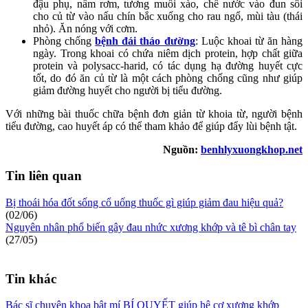
đậu phụ, nấm rơm, tương muối xào, chế nước vào đun sôi
cho củ từ vào nấu chín bắc xuống cho rau ngổ, mùi tàu (thái
nhỏ). Ăn nóng với cơm.
Phòng chống
bệnh đái tháo đường
: Luộc khoai từ ăn hàng
ngày. Trong khoai có chứa niêm dịch protein, hợp chất giữa
protein và polysacc-harid, có tác dụng hạ đường huyết cực
tốt, do đó ăn củ từ là một cách phòng chống cũng như giúp
giảm đường huyết cho người bị tiểu đường.
Với những bài thuốc chữa bệnh đơn giản từ khoia từ, người bệnh
tiểu đường, cao huyết áp có thể tham khảo để giúp đẩy lùi bệnh tật.
Nguồn:
benhlyxuongkhop.net
Tin liên quan
Bị thoái hóa đốt sống cổ uống thuốc gì giúp giảm đau hiệu quả?
(02/06)
Nguyên nhân phổ biến gây đau nhức xương khớp và tê bì chân tay
(27/05)
Tin khác
Bác sĩ chuyên khoa bật mí BÍ QUYẾT giúp hệ cơ xương khớp