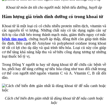
Khoai từ món ăn tốt cho người mắc bệnh tiểu đường, huyết áp
Hàm lượng giá trình dinh dưỡng có trong khoai từ
Khoai từ là một loại củ có chứa nhiều protein niêm dịch, vitamin và
các nguyên tố vi lượng. Những chất này có tác dụng ngăn cản sự
tích tụ của chất béo trong thành mạch máu, giảm thiểu nguy cơ mắc
bệnh tim mạch
, chứng huyết áp thấp, đồng thời còn giúp tinh thần
ổn định. Bên cạnh đó Amylase và polyphenol oxidase trong khoai
từ rất có lợi cho dạ dày và quá trình tiêu hóa. Loại củ này còn giúp
cơ thể tăng khả năng hấp thu và sở hữu công dụng tương tự những
loại thuốc bổ tỳ vị.
Trong Đông Y người ta hay sử dụng khoai từ để chữa các bệnh về
ho, phổi hay để tăng cường sự tiêu hóa cũng như trao đổi chất trong
cơ thể con người nhờ nguồn vitamin C và A. Vitamin C, B rất dồi
dào.
Cách chế biến đơn giản nhất là dùng khoai từ để nấu canh hoặc
luộc