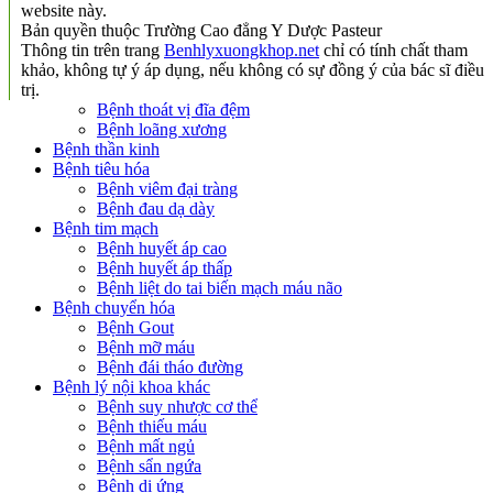
website này.
Bản quyền thuộc Trường Cao đẳng Y Dược Pasteur
Thông tin trên trang
Benhlyxuongkhop.net
chỉ có tính chất tham
khảo, không tự ý áp dụng, nếu không có sự đồng ý của bác sĩ điều
trị.
Bệnh thoát vị đĩa đệm
Bệnh loãng xương
Bệnh thần kinh
Bệnh tiêu hóa
Bệnh viêm đại tràng
Bệnh đau dạ dày
Bệnh tim mạch
Bệnh huyết áp cao
Bệnh huyết áp thấp
Bệnh liệt do tai biến mạch máu não
Bệnh chuyển hóa
Bệnh Gout
Bệnh mỡ máu
Bệnh đái tháo đường
Bệnh lý nội khoa khác
Bệnh suy nhược cơ thể
Bệnh thiếu máu
Bệnh mất ngủ
Bệnh sẩn ngứa
Bệnh dị ứng