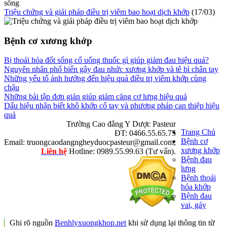
Triệu chứng và giải pháp điều trị viêm bao hoạt dịch khớp
(17/03)
Bệnh cơ xương khớp
Bị thoái hóa đốt sống cổ uống thuốc gì giúp giảm đau hiệu quả?
Nguyên nhân phổ biến gây đau nhức xương khớp và tê bì chân tay
Những yếu tố ảnh hưởng đến hiệu quả điều trị viêm khớp cùng
chậu
Những bài tập đơn giản giúp giảm căng cơ lưng hiệu quả
Dấu hiệu nhận biết khô khớp cổ tay và phương pháp can thiệp hiệu
quả
Trường Cao đẳng Y Dược Pasteur
Trang Chủ
ĐT: 0466.55.65.75
Bệnh cơ
Email: truongcaodangngheyduocpasteur@gmail.com,
xương khớp
Liên hệ
Hotline: 0989.55.99.63 (Tư vấn).
Bệnh đau
lưng
Bệnh thoái
hóa khớp
Bệnh đau
vai, gáy
Ghi rõ nguồn
Benhlyxuongkhop.net
khi sử dụng lại thông tin từ