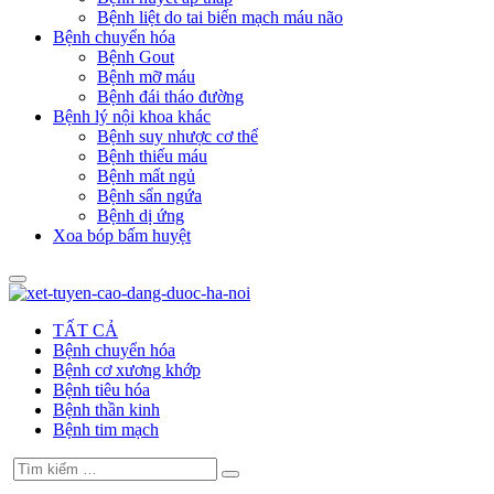
Bệnh liệt do tai biến mạch máu não
Bệnh chuyển hóa
Bệnh Gout
Bệnh mỡ máu
Bệnh đái tháo đường
Bệnh lý nội khoa khác
Bệnh suy nhược cơ thể
Bệnh thiếu máu
Bệnh mất ngủ
Bệnh sẩn ngứa
Bệnh dị ứng
Xoa bóp bấm huyệt
TẤT CẢ
Bệnh chuyển hóa
Bệnh cơ xương khớp
Bệnh tiêu hóa
Bệnh thần kinh
Bệnh tim mạch
Tìm