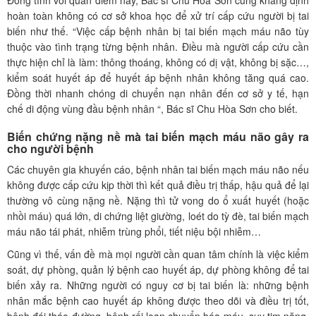
Đồng tình với quan điểm này, Bác sĩ Chu Hòa Sơn cũng khẳng định
hoàn toàn không có cơ sở khoa học để xử trí cấp cứu người bị tai
biến như thế. “Việc cấp bệnh nhân bị tai biến mạch máu não tùy
thuộc vào tình trạng từng bệnh nhân. Điều mà người cấp cứu cần
thực hiện chỉ là làm: thông thoáng, không có dị vật, không bị sặc…,
kiểm soát huyết áp để huyết áp bệnh nhân không tăng quá cao.
Đồng thời nhanh chóng di chuyển nạn nhân đến cơ sở y tế, hạn
chế di động vùng đầu bệnh nhân “, Bác sĩ Chu Hòa Sơn cho biết.
Biến chứng nặng nề mà tai biến mạch máu não gây ra
cho người bệnh
Các chuyên gia khuyến cáo, bệnh nhân tai biến mạch máu não nếu
không được cấp cứu kịp thời thì kết quả điều trị thấp, hậu quả để lại
thường vô cùng nặng nề. Nặng thì tử vong do ổ xuất huyết (hoặc
nhồi máu) quá lớn, di chứng liệt giường, loét do tỳ đè, tai biến mạch
máu não tái phát, nhiễm trùng phổi, tiết niệu bội nhiễm…
Cũng vì thế, vấn đề mà mọi người cần quan tâm chính là việc kiểm
soát, dự phòng, quản lý bệnh cao huyết áp, dự phòng không để tai
biến xảy ra. Những người có nguy cơ bị tai biến là: những bệnh
nhân mắc bệnh cao huyết áp không được theo dõi và điều trị tốt,