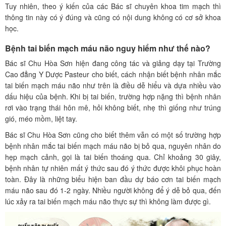
Tuy nhiên, theo ý kiến của các Bác sĩ chuyên khoa tim mạch thì
thông tin này có ý đúng và cũng có nội dung không có cơ sở khoa
học.
Bệnh tai biến mạch máu não nguy hiểm như thế nào?
Bác sĩ Chu Hòa Sơn hiện đang công tác và giảng dạy tại Trường
Cao đẳng Y Dược Pasteur cho biết, cách nhận biết bệnh nhân mắc
tai biến mạch máu não như trên là điều dễ hiểu và dựa nhiều vào
dấu hiệu của bệnh. Khi bị tai biến, trường hợp nặng thì bệnh nhân
rơi vào trạng thái hôn mê, hỏi không biết, nhẹ thì giống như trúng
gió, méo mồm, liệt tay.
Bác sĩ Chu Hòa Sơn cũng cho biết thêm vẫn có một số trường hợp
bệnh nhân mắc tai biến mạch máu não bị bỏ qua, nguyên nhân do
hẹp mạch cảnh, gọi là tai biến thoáng qua. Chỉ khoảng 30 giây,
bệnh nhân tự nhiên mất ý thức sau đó ý thức được khôi phục hoàn
toàn. Đây là những biểu hiện ban đầu dự báo cơn tai biến mạch
máu não sau đó 1-2 ngày. Nhiều người không để ý dễ bỏ qua, đến
lúc xảy ra tai biến mạch máu não thực sự thì không làm được gì.