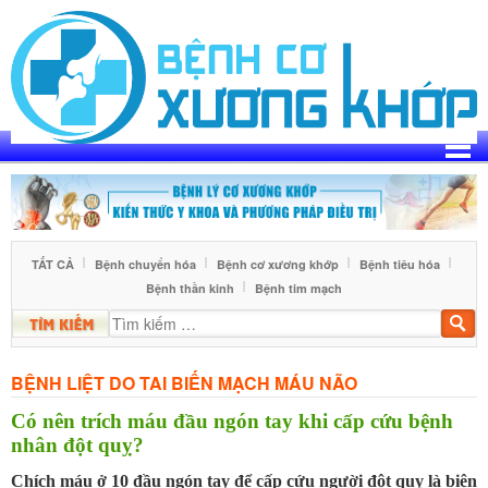
Skip
to
content
TẤT CẢ
Bệnh chuyển hóa
Bệnh cơ xương khớp
Bệnh tiêu hóa
Bệnh thần kinh
Bệnh tim mạch
Tìm
kiế
BỆNH LIỆT DO TAI BIẾN MẠCH MÁU NÃO
Có nên trích máu đầu ngón tay khi cấp cứu bệnh
nhân đột quỵ?
Chích máu ở 10 đầu ngón tay để cấp cứu người đột quỵ là biện