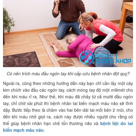
Có nên trích máu đầu ngón tay khi cấp cứu bệnh nhân đột quỵ?
Ngoài ra, cũng theo những hướng dẫn này bạn chỉ cần lấy một cây
kim chích vào đầu các ngón tay, cách móng tay độ một milimét cho
đến khi máu rỉ ra. Như thế, khi máu đã chảy từ cả mười đầu ngón
tay, chỉ chờ vài phút thì bệnh nhân tai biến mạch máu não sẽ tỉnh
dậy. Bước tiếp theo là châm vào hai bên dái tai mỗi bên 2 mũi, cho
đến khi máu nhỏ giọt ra, cách này được nhiều người cho rằng có
thể giúp bệnh nhân hạn chế tổn thương não và
bệnh liệt do tai
biến mạch máu não
.