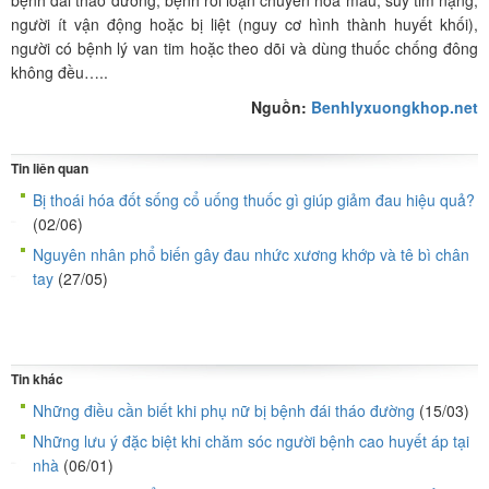
bệnh đái tháo đường, bệnh rối loạn chuyển hóa máu, suy tim nặng,
người ít vận động hoặc bị liệt (nguy cơ hình thành huyết khối),
người có bệnh lý van tim hoặc theo dõi và dùng thuốc chống đông
không đều…..
Nguồn:
Benhlyxuongkhop.net
Tin liên quan
Bị thoái hóa đốt sống cổ uống thuốc gì giúp giảm đau hiệu quả?
(02/06)
Nguyên nhân phổ biến gây đau nhức xương khớp và tê bì chân
tay
(27/05)
Tin khác
Những điều cần biết khi phụ nữ bị bệnh đái tháo đường
(15/03)
Những lưu ý đặc biệt khi chăm sóc người bệnh cao huyết áp tại
nhà
(06/01)