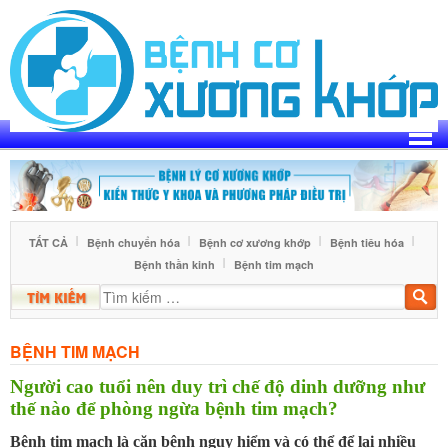
Skip
to
content
TẤT CẢ
Bệnh chuyển hóa
Bệnh cơ xương khớp
Bệnh tiêu hóa
Bệnh thần kinh
Bệnh tim mạch
Tìm
kiế
BỆNH TIM MẠCH
Người cao tuổi nên duy trì chế độ dinh dưỡng như
thế nào để phòng ngừa bệnh tim mạch?
Bệnh tim mạch là căn bệnh nguy hiểm và có thể để lại nhiều