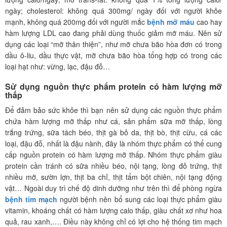
ngày; cholesterol: không quá 300mg/ ngày đối với người khỏe
mạnh, không quá 200mg đối với người mắc
bệnh mỡ máu
cao hay
hàm lượng LDL cao đang phải dùng thuốc giảm mỡ máu. Nên sử
dụng các loại “mỡ thân thiện”, như mỡ chưa bão hòa đơn có trong
dầu ô-liu, dầu thực vật, mỡ chưa bão hòa tổng hợp có trong các
loại hạt như: vừng, lạc, đậu đỗ…
Sử dụng nguồn thực phẩm protein có hàm lượng mỡ
thấp
Để đảm bảo sức khỏe thì bạn nên sử dụng các nguồn thực phẩm
chứa hàm lượng mỡ thấp như cá, sản phẩm sữa mỡ thấp, lòng
trắng trứng, sữa tách béo, thịt gà bỏ da, thịt bò, thịt cừu, cá các
loại, đậu đỗ, nhất là đậu nành, đây là nhóm thực phẩm có thể cung
cấp nguồn protein có hàm lượng mỡ thấp. Nhóm thực phẩm giàu
protein cần tránh có sữa nhiều béo, nội tạng, lòng đỏ trứng, thịt
nhiều mỡ, sườn lợn, thịt ba chỉ, thịt tẩm bột chiên, nội tạng động
vật… Ngoài duy trì chế độ dinh dưỡng như trên thì để phòng ngừa
bệnh tim mạch
người bệnh nên bổ sung các loại thực phẩm giàu
vitamin, khoáng chất có hàm lượng calo thấp, giàu chất xơ như hoa
quả, rau xanh,…. Điều này không chỉ có lợi cho hệ thống tim mạch