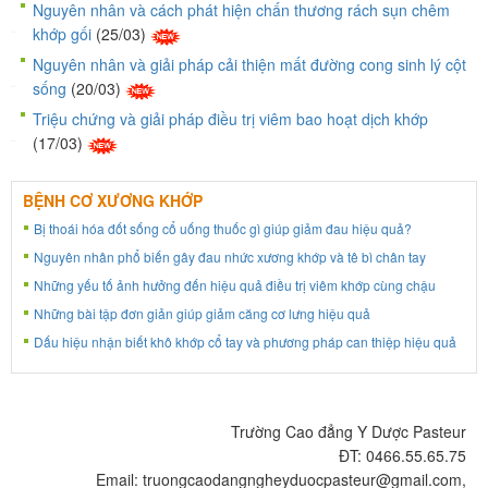
Nguyên nhân và cách phát hiện chấn thương rách sụn chêm
khớp gối
(25/03)
Nguyên nhân và giải pháp cải thiện mất đường cong sinh lý cột
sống
(20/03)
Triệu chứng và giải pháp điều trị viêm bao hoạt dịch khớp
(17/03)
BỆNH CƠ XƯƠNG KHỚP
Bị thoái hóa đốt sống cổ uống thuốc gì giúp giảm đau hiệu quả?
Nguyên nhân phổ biến gây đau nhức xương khớp và tê bì chân tay
Những yếu tố ảnh hưởng đến hiệu quả điều trị viêm khớp cùng chậu
Những bài tập đơn giản giúp giảm căng cơ lưng hiệu quả
Dấu hiệu nhận biết khô khớp cổ tay và phương pháp can thiệp hiệu quả
Trường Cao đẳng Y Dược Pasteur
ĐT: 0466.55.65.75
Email: truongcaodangngheyduocpasteur@gmail.com,