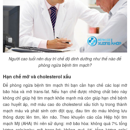
Người cao tuổi nên duy trì chế độ dinh dưỡng như thế nào để
phòng ngừa bệnh tim mạch?
Hạn chế mỡ và cholesterol xấu
Để phòng ngừa bệnh tim mạch thì bạn cần hạn chế các loại mỡ
bão hòa và mỡ trans-fat. Nếu hạn chế được những chất béo này
không chỉ giúp hệ tim mạch khỏe mạnh mà còn giúp hạn chế bệnh
cao huyết áp, mỡ máu cao do cholesterol xấu tích tụ trong thành
mạch máu và phát sinh cơn đột quỵ, đau tim do máu không lưu
thông được lên tim, lên não. Theo khuyến cáo của Hiệp hội tim
mạch Mỹ (AHA) thì nên sử dụng: mỡ bão hòa: không quá 7% tổng
lượng calo/ngày; mỡ trans-fat: không quá 1% tổng lượng calo/