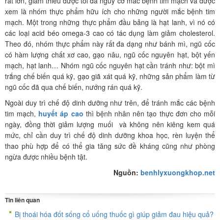
rất lớn, giảm thiểu được tối đa nguy cơ mắc bệnh tim mạch và được
xem là nhóm thực phẩm hữu ích cho những người mắc bệnh tim
mạch. Một trong những thực phẩm đầu bảng là hạt lanh, vì nó có
các loại acid béo omega-3 cao có tác dụng làm giảm cholesterol.
Theo đó, nhóm thực phẩm này rất đa dạng như bánh mì, ngũ cốc
có hàm lượng chất xơ cao, gạo nâu, ngũ cốc nguyên hạt, bột yến
mạch, hạt lanh… Nhóm ngũ cốc nguyên hạt cần tránh như: bột mì
trắng chế biến quá kỹ, gạo giã xát quá kỹ, những sản phẩm làm từ
ngũ cốc đã qua chế biến, nướng rán quá kỹ.
Ngoài duy trì chế độ dinh dưỡng như trên, để tránh mắc các bệnh
tim mạch,
huyết áp cao
thì bệnh nhân nên tạo thực đơn cho mỗi
ngày, đồng thời giảm lượng muối và không nên kiêng kem quá
mức, chỉ cần duy trì chế độ dinh dưỡng khoa học, rèn luyện thể
thao phù hợp để có thể gia tăng sức đề kháng cũng như phòng
ngừa được nhiều bệnh tật.
Nguồn:
benhlyxuongkhop.net
Tin liên quan
Bị thoái hóa đốt sống cổ uống thuốc gì giúp giảm đau hiệu quả?