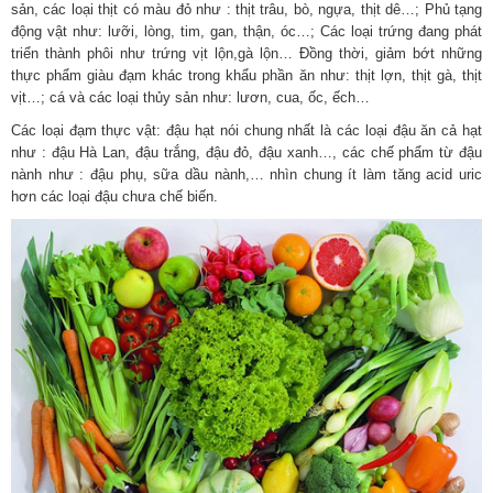
sản, các loại thịt có màu đỏ như : thịt trâu, bò, ngựa, thịt dê…; Phủ tạng
động vật như: lưỡi, lòng, tim, gan, thận, óc…; Các loại trứng đang phát
triển thành phôi như trứng vịt lộn,gà lộn… Đồng thời, giảm bớt những
thực phẩm giàu đạm khác trong khẩu phần ăn như: thịt lợn, thịt gà, thịt
vịt…; cá và các loại thủy sản như: lươn, cua, ốc, ếch…
Các loại đạm thực vật: đậu hạt nói chung nhất là các loại đậu ăn cả hạt
như : đậu Hà Lan, đậu trắng, đậu đỏ, đậu xanh…, các chế phẩm từ đậu
nành như : đậu phụ, sữa dầu nành,… nhìn chung ít làm tăng acid uric
hơn các loại đậu chưa chế biến.