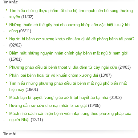
Tin khác
Tìm hiểu những thực phẩm tốt cho hệ tim mạch nên bổ sung thường
xuyên
(11/02)
Những thuốc có thể gây hại cho xương khớp cần đặc biệt lưu ý khi
dùng
(06/11)
Người bị bệnh cơ xương khớp cần làm gì để đề phòng bệnh tái phát?
(02/02)
Điểm mặt những nguyên nhân chính gây bệnh mất ngủ ở nam giới
(15/01)
Phương pháp điều trị bệnh thoát vị đĩa đệm từ cây ngải cứu
(24/03)
Phân loại bệnh hoại tử vô khuẩn chỏm xương đùi
(13/07)
Tìm hiểu những phương pháp điều trị bệnh mất ngủ phổ biến nhất
hiện nay
(18/01)
Mách bạn bí quyết ‘vàng’ giúp xử lí tụt huyết áp tại nhà
(01/02)
Hướng dẫn sơ cứu cho nạn nhân bị co giật
(19/05)
Mách nhỏ cách cải thiện bệnh viêm đại tràng theo phương pháp của
người Nhật
(12/11)
Tin mới