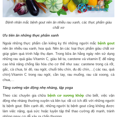
Bệnh nhân mắc bệnh gout nên ăn nhiều rau xanh, các thực phẩm giàu
chất xơ
Ưu tiên ăn những thực phẩm xanh
Ngoài những thực phẩm cần kiêng kỵ thì những người mắc
bệnh gout
nên ăn nhiều rau xanh, hoa quả. Nên ăn các loại thực phẩm giàu chất xơ
giúp giảm quá trình hấp thụ đạm. Trong bữa ăn hằng ngày nên sử dụng
những rau quả giàu Vitamin C, giàu bê ta, carotene và vitamin E để nâng
cao khả năng chống lão hóa cho cơ thể như sau: carotene trong cà rốt,
gấc, cà chua, bí đỏ, rau ngót, chuối tiêu chín, đu đủ chín,…( các rau, quả
chín).Vitamin C trong rau ngót, cần tay, rau muống, rau cải xoong, cà
chua,…
Tăng cường vận động nhẹ nhàng, tập yoga
Theo các chuyên gia chữa
bệnh cơ xương khớp
cho biết, việc vận
động nhẹ nhàng thường xuyên và liên tục rất có ích đối với những người
bị bệnh gout. Bên cạnh đó, những người bị bệnh gout cũng không được
làm việc nặng, quá sức hoặc luyện tập thể thao cường độ mạnh, tránh
những nguy cơ dễ xảy ra chấn thương.