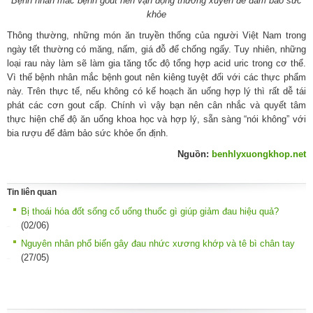
Bệnh nhân mắc bệnh gout nên vận động thường xuyên để đảm bảo sức
khỏe
Thông thường, những món ăn truyền thống của người Việt Nam trong
ngày tết thường có măng, nấm, giá đỗ để chống ngấy. Tuy nhiên, những
loại rau này làm sẽ làm gia tăng tốc độ tổng hợp acid uric trong cơ thể.
Vì thế bệnh nhân mắc bệnh gout nên kiêng tuyệt đối với các thực phẩm
này. Trên thực tế, nếu không có kế hoạch ăn uống hợp lý thì rất dễ tái
phát các cơn gout cấp. Chính vì vậy bạn nên cân nhắc và quyết tâm
thực hiện chế độ ăn uống khoa học và hợp lý, sẵn sàng “nói không” với
bia rượu để đảm bảo sức khỏe ổn định.
Nguồn:
benhlyxuongkhop.net
Tin liên quan
Bị thoái hóa đốt sống cổ uống thuốc gì giúp giảm đau hiệu quả?
(02/06)
Nguyên nhân phổ biến gây đau nhức xương khớp và tê bì chân tay
(27/05)