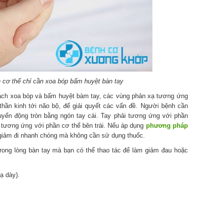
 cơ thể chỉ cần xoa bóp bấm huyệt bàn tay
cách xoa bóp và bấm huyệt bàm tay, các vùng phản xạ tương ứng
thần kinh tới não bộ, để giải quyết các vấn đề. Người bệnh cần
ển động tròn bằng ngón tay cái. Tay phải tương ứng với phần
i tương ứng với phần cơ thể bên trái. Nếu áp dụng
phương pháp
iảm đi nhanh chóng mà không cần sử dụng thuốc.
trong lòng bàn tay mà bạn có thể thao tác để làm giảm đau hoặc
ạ dày).