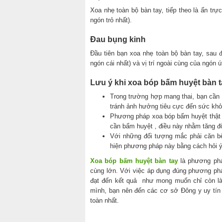
Xoa nhẹ toàn bộ bàn tay, tiếp theo là ấn trự
ngón trỏ nhất).
Đau bụng kinh
Đầu tiên bạn xoa nhẹ toàn bộ bàn tay, sau 
ngón cái nhất) và vị trí ngoài cùng của ngón ú
Lưu ý khi xoa bóp bấm huyệt bàn t
Trong trường hợp mang thai, bạn cần 
tránh ảnh hưởng tiêu cực đến sức khỏ
Phương pháp xoa bóp bấm huyệt thật 
cần bấm huyệt , điều này nhằm tăng độ
Với những đối tượng mắc phải căn bệ
hiện phương pháp này bằng cách hỏi ý
Xoa bóp bấm huyệt bàn tay
là phương pháp
cùng lớn. Với việc áp dụng đúng phương ph
đạt đến kết quả như mong muốn chỉ còn là 
mình, bạn nên đến các cơ sở Đông y uy tín
toàn nhất.