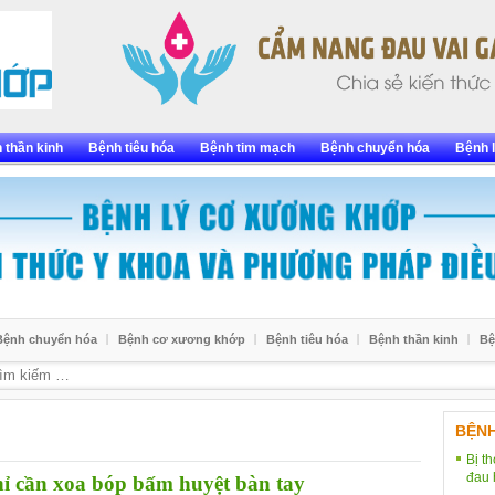
 thần kinh
Bệnh tiêu hóa
Bệnh tim mạch
Bệnh chuyển hóa
Bệnh l
Bệnh chuyển hóa
Bệnh cơ xương khớp
Bệnh tiêu hóa
Bệnh thần kinh
Bệ
BỆN
Bị t
đau 
chỉ cần xoa bóp bấm huyệt bàn tay