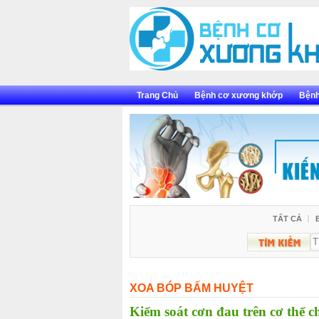
Skip
to
content
Trang Chủ
Bệnh cơ xương khớp
Bệnh
TẤT CẢ
XOA BÓP BẤM HUYỆT
Kiểm soát cơn đau trên cơ thể 