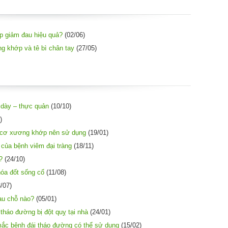
úp giảm đau hiệu quả?
(02/06)
g khớp và tê bì chân tay
(27/05)
 dày – thực quản
(10/10)
)
 cơ xương khớp nên sử dụng
(19/01)
của bệnh viêm đại tràng
(18/11)
?
(24/10)
hóa đốt sống cổ
(11/08)
/07)
au chỗ nào?
(05/01)
tháo đường bị đột quỵ tại nhà
(24/01)
ắc bệnh đái tháo đường có thể sử dụng
(15/02)