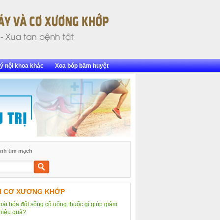
ý nội khoa khác
Xoa bóp bấm huyệt
nh tim mạch
Tìm
kiếm
H CƠ XƯƠNG KHỚP
hoái hóa đốt sống cổ uống thuốc gì giúp giảm
hiệu quả?