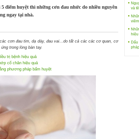
Nguy
i 5 điểm huyệt thì những cơn đau nhức do nhiều nguyên
và tê
ng ngay tại nhà.
Nhữn
viêm
Nhữn
hiệu
các cơn đau tim, dạ dày, đau vai…do tất cả các các cơ quan, cơ
Dấu 
pháp
ứng trong lòng bàn tay.
ều trị bệnh hiệu quả
ớp cổ chân hiệu quả
ằng phương pháp bấm huyệt