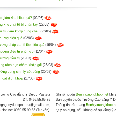
úp giảm đau hiệu quả?
(02/06)
g khớp và tê bì chân tay
(27/05)
u trị viêm khớp cùng chậu
(22/05)
 lưng hiệu quả
(02/05)
ương pháp can thiệp hiệu quả
(19/04)
ướng điều trị phù hợp
(11/04)
ướng điều trị
(28/03)
ơng rách sụn chêm khớp gối
(25/03)
ường cong sinh lý cột sống
(20/03)
o hoạt dịch khớp
(17/03)
rường Cao đẳng Y Dược Pasteur
Ghi rõ nguồn
Benhlyxuongkhop.net
khi s
ĐT: 0466.55.65.75
Bản quyền thuộc Trường Cao đẳng Y D
angngheyduocpasteur@gmail.com,
Thông tin trên trang
Benhlyxuongkhop.n
ệ
Hotline: 0989.55.99.63 (Tư vấn).
tự ý áp dụng, nếu không có sự đồng ý c