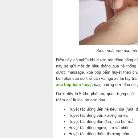
Kiểm soát cơn đau trên
Điều này có nghĩa khi được tác động bằng 
này sẽ gửi một tín hiệu thông qua hệ thống 
được massage, xoa bóp bấm huyệt theo chuy
bên phải của cơ thể bạn và ngược lại tay trá
xoa bóp bấm huyệt
này, những cơn đau sẽ g
Dưới đây là 5 khu phản xạ quan trọng nhất 
thậm chí là loại bỏ cơn đau.
Huyệt tác động đến hệ tiêu hóa (ruột, d
Huyệt tác động vai, xương bả vai.
Huyệt tác động đến đầu, não bộ, mắt.
Huyệt tác động ngực, tim và phổi.
Huyệt tác động thận, thượng thận.