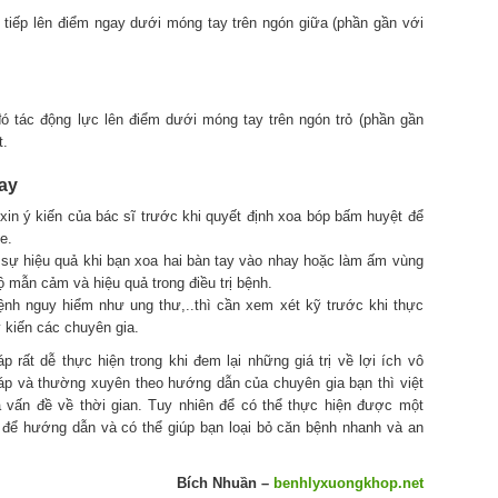
c tiếp lên điểm ngay dưới móng tay trên ngón giữa (phần gần với
đó tác động lực lên điểm dưới móng tay trên ngón trỏ (phần gần
t.
ay
xin ý kiến của bác sĩ trước khi quyết định xoa bóp bấm huyệt để
e.
sự hiệu quả khi bạn xoa hai bàn tay vào nhay hoặc làm ấm vùng
 mẫn cảm và hiệu quả trong điều trị bệnh.
nh nguy hiểm như ung thư,..thì cần xem xét kỹ trước khi thực
 kiến các chuyên gia.
 rất dễ thực hiện trong khi đem lại những giá trị về lợi ích vô
áp và thường xuyên theo hướng dẫn của chuyên gia bạn thì việt
vấn đề về thời gian. Tuy nhiên để có thể thực hiện được một
 để hướng dẫn và có thể giúp bạn loại bỏ căn bệnh nhanh và an
Bích Nhuần –
benhlyxuongkhop.net