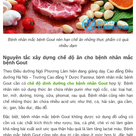
Bệnh nhân mắc bệnh Gout nên hạn chế ăn những thực phẩm có quá
nhiều đạm
Nguyên tắc xây dựng chế độ ăn cho bệnh nhân mắc
bệnh Gout
Theo Điều dưỡng Ngô Phương Lâm hiện đang giảng dạy Cao đẳng Điều
dưỡng Hà Nội – Trường Cao đẳng Y Dược Pasteur, bệnh nhân mắc bệnh
Gout cần có
chế độ dinh dưỡng cho bệnh nhân Gout
hợp lý: Bệnh
nhân nên sử dụng thức ăn chứa nhân purin như ngũ cốc, các loại hạt,
bơ, mỡ, đường, trứng, sữa, phomat, rau quả. Bệnh nhân cũng nên hạn
chế những thức ăn chứa nhiều acid uric như thịt, cá, hải sản, gia cầm,
óc, gan, bầu dục, đậu đỗ.
Đặc biệt, bệnh nhân mắc bệnh Gout không được sử dụng đồ uống có
cồn và các chất kích thích như rượu, bia, cà phê, chè vì nó làm giảm
khả năng bài xuất axit uric qua thận hậu quả là làm tăng lactat máu. Bệnh
nhân mắc bệnh Gout cũng nên duy trì cân nặng ở mức hợp lý, đặc biệt