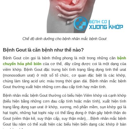
C
hế độ dinh dưỡng cho bệnh nhân mắc bệnh Gout
Bệnh Gout là căn bệnh như thế nào?
Bệnh Gout còn gọi là bệnh thống phong là một trong những căn
bệnh
chuyển hóa phổ biến
của cơ thể, đây cũng được coi là một dạng của
viêm khớp. Bệnh Gout đặc trưng bởi tình trạng lắng đọng tinh thể urat
(monosodium urat) ở một số tổ chức, cơ quan đặc biệt là các khớp,
chúng làm tăng acid uric máu trong thời gian dài. Bệnh nhân mắc bệnh
Gout thường xuất hiện những cơn đau cấp tính hay mãn tính.
Bệnh nhân mắc bệnh Gout thường có biểu hiện Viêm khớp và cạnh khớp
(biểu hiện bằng những cơn đau cấp tính hoặc mãn tính), xuất hiện tình
trạng lắng đọng sạn urat ở khớp, xương, mô phần mềm, sụn khớp gọi là
hạt tophi, những hạt tophi này có thể lắng đọng ở thận gây bệnh thận do
Gout (viêm thận kẽ, suy thận cấp, suy thận mãn),…Bệnh nhân mắc bệnh
Gout lâu năm có thể xuất hiện các biểu hiện biến dạng các khớp ở bàn