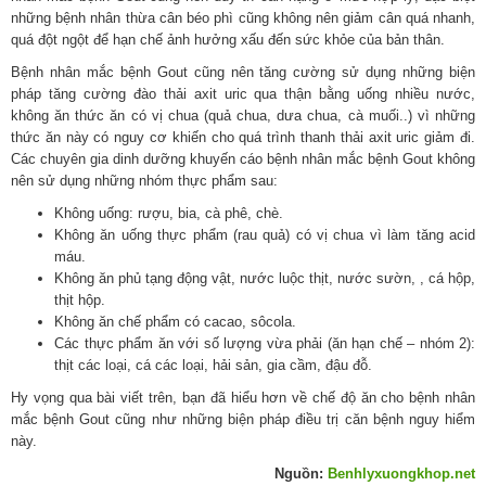
những bệnh nhân thừa cân béo phì cũng không nên giảm cân quá nhanh,
quá đột ngột để hạn chế ảnh hưởng xấu đến sức khỏe của bản thân.
Bệnh nhân mắc bệnh Gout cũng nên tăng cường sử dụng những biện
pháp tăng cường đào thải axit uric qua thận bằng uống nhiều nước,
không ăn thức ăn có vị chua (quả chua, dưa chua, cà muối..) vì những
thức ăn này có nguy cơ khiến cho quá trình thanh thải axit uric giảm đi.
Các chuyên gia dinh dưỡng khuyến cáo bệnh nhân mắc bệnh Gout không
nên sử dụng những nhóm thực phẩm sau:
Không uống: rượu, bia, cà phê, chè.
Không ăn uống thực phẩm (rau quả) có vị chua vì làm tăng acid
máu.
Không ăn phủ tạng động vật, nước luộc thịt, nước sườn, , cá hộp,
thịt hộp.
Không ăn chế phẩm có cacao, sôcola.
Các thực phẩm ăn với số lượng vừa phải (ăn hạn chế – nhóm 2):
thịt các loại, cá các loại, hải sản, gia cầm, đậu đỗ.
Hy vọng qua bài viết trên, bạn đã hiểu hơn về chế độ ăn cho bệnh nhân
mắc bệnh Gout cũng như những biện pháp điều trị căn bệnh nguy hiểm
này.
Nguồn:
Benhlyxuongkhop.net