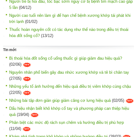
Người trẻ bị hói đầu, tóc bạc sớm nguy cơ bị bệnh tim mạch cao gấp
5 lần
(04/12)
Người cao tuổi nên làm gì để hạn chế bệnh xương khớp tái phát khi
trời lạnh
(01/02)
Thuốc hoàn nguyên cốt có tác dụng như thế nào trong điều trị thoái
hóa đốt sống cổ?
(13/12)
Tin mới
Bị thoái hóa đốt sống cổ uống thuốc gì giúp giảm đau hiệu quả?
(02/06)
Nguyên nhân phổ biến gây đau nhức xương khớp và tê bì chân tay
(27/05)
Những yếu tố ảnh hưởng đến hiệu quả điều trị viêm khớp cùng chậu
(22/05)
Những bài tập đơn giản giúp giảm căng cơ lưng hiệu quả
(02/05)
Dấu hiệu nhận biết khô khớp cổ tay và phương pháp can thiệp hiệu
quả
(19/04)
Phân biệt các mức độ rách sụn chêm và hướng điều trị phù hợp
(11/04)
Khám phá tình trạng khô khớp và những hướng điều trị
(28/03)