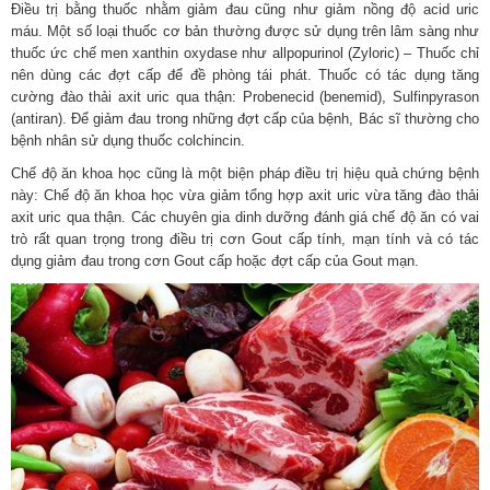
Điều trị bằng thuốc nhằm giảm đau cũng như giảm nồng độ acid uric
máu. Một số loại thuốc cơ bản thường được sử dụng trên lâm sàng như
thuốc ức chế men xanthin oxydase như allpopurinol (Zyloric) – Thuốc chỉ
nên dùng các đợt cấp để đề phòng tái phát. Thuốc có tác dụng tăng
cường đào thải axit uric qua thận: Probenecid (benemid), Sulfinpyrason
(antiran). Để giảm đau trong những đợt cấp của bệnh, Bác sĩ thường cho
bệnh nhân sử dụng thuốc colchincin.
Chế độ ăn khoa học cũng là một biện pháp điều trị hiệu quả chứng bệnh
này: Chế độ ăn khoa học vừa giảm tổng hợp axit uric vừa tăng đào thải
axit uric qua thận. Các chuyên gia dinh dưỡng đánh giá chế độ ăn có vai
trò rất quan trọng trong điều trị cơn Gout cấp tính, mạn tính và có tác
dụng giảm đau trong cơn Gout cấp hoặc đợt cấp của Gout mạn.