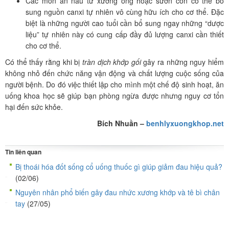
Các món ăn nấu từ xương ống hoặc sườn còn có thể bổ
sung nguồn canxi tự nhiên vô cùng hữu ích cho cơ thể. Đặc
biệt là những người cao tuổi cần bổ sung ngay những “dược
liệu” tự nhiên này có cung cấp đầy đủ lượng canxi cần thiết
cho cơ thể.
Có thể thấy rằng khi bị
tràn dịch khớp gối
gây ra những nguy hiểm
không nhỏ đến chức năng vận động và chất lượng cuộc sống của
người bệnh. Do đó việc thiết lập cho mình một chế độ sinh hoạt, ăn
uống khoa học sẽ giúp bạn phòng ngừa được nhưng nguy cơ tổn
hại đến sức khỏe.
Bích Nhuần –
benhlyxuongkhop.net
Tin liên quan
Bị thoái hóa đốt sống cổ uống thuốc gì giúp giảm đau hiệu quả?
(02/06)
Nguyên nhân phổ biến gây đau nhức xương khớp và tê bì chân
tay
(27/05)