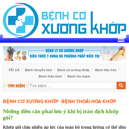
Skip
to
content
TẤT CẢ
Bệnh chuyển hóa
Bệnh cơ xương khớp
Bệnh tiêu hóa
Bệnh thần kinh
Bệnh tim mạch
Tìm
kiế
BỆNH CƠ XƯƠNG KHỚP
BỆNH THOÁI HÓA KHỚP
Những điều cần phải lưu ý khi bị tràn dịch khớp
gối?
Khớp gối chịu nhiều áp lực của toàn bộ trọng lượng cơ thể dồn