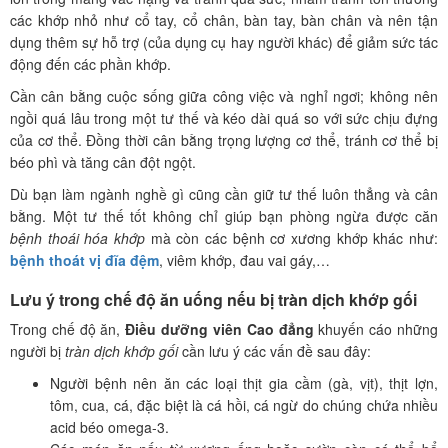
các khớp nhỏ như cổ tay, cổ chân, bàn tay, bàn chân và nên tận
dụng thêm sự hỗ trợ (của dụng cụ hay người khác) để giảm sức tác
động đến các phần khớp.
Cần cân bằng cuộc sống giữa công việc và nghỉ ngơi; không nên
ngồi quá lâu trong một tư thế và kéo dài quá so với sức chịu đựng
của cơ thể. Đồng thời cân bằng trọng lượng cơ thể, tránh cơ thể bị
béo phì và tăng cân đột ngột.
Dù bạn làm ngành nghề gì cũng cần giữ tư thế luôn thẳng và cân
bằng. Một tư thế tốt không chỉ giúp bạn phòng ngừa được căn
bệnh thoái hóa khớp
mà còn các bệnh cơ xương khớp khác như:
bệnh thoát vị đĩa đệm
, viêm khớp, đau vai gáy,…
Lưu ý trong chế độ ăn uống nếu bị tràn dịch khớp gối
Trong chế độ ăn,
Điều dưỡng viên Cao đẳng
khuyến cáo những
người bị
tràn dịch khớp gối
cần lưu ý các vấn đề sau đây:
Người bệnh nên ăn các loại thịt gia cầm (gà, vịt), thịt lợn,
tôm, cua, cá, đặc biệt là cá hồi, cá ngừ do chúng chứa nhiều
acid béo omega-3.