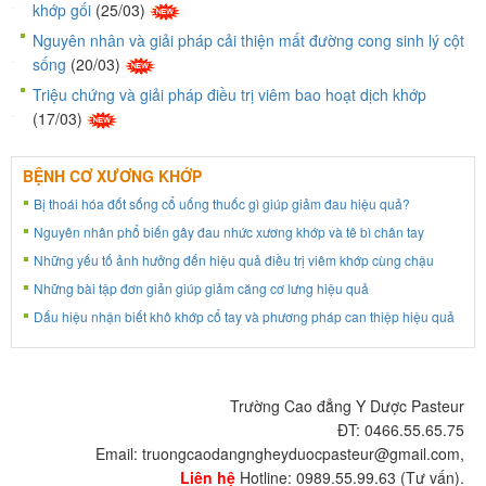
khớp gối
(25/03)
Nguyên nhân và giải pháp cải thiện mất đường cong sinh lý cột
sống
(20/03)
Triệu chứng và giải pháp điều trị viêm bao hoạt dịch khớp
(17/03)
BỆNH CƠ XƯƠNG KHỚP
Bị thoái hóa đốt sống cổ uống thuốc gì giúp giảm đau hiệu quả?
Nguyên nhân phổ biến gây đau nhức xương khớp và tê bì chân tay
Những yếu tố ảnh hưởng đến hiệu quả điều trị viêm khớp cùng chậu
Những bài tập đơn giản giúp giảm căng cơ lưng hiệu quả
Dấu hiệu nhận biết khô khớp cổ tay và phương pháp can thiệp hiệu quả
Trường Cao đẳng Y Dược Pasteur
ĐT: 0466.55.65.75
Email: truongcaodangngheyduocpasteur@gmail.com,
Liên hệ
Hotline: 0989.55.99.63 (Tư vấn).