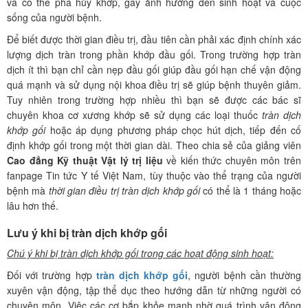
và có thể phá hủy khớp, gây ảnh hưởng đến sinh hoạt và cuộc
sống của người bệnh.
Để biết được thời gian điều trị, đầu tiên cần phải xác định chính xác
lượng dịch tràn trong phần khớp đầu gối. Trong trường hợp tràn
dịch ít thì bạn chỉ cần nẹp đầu gối giúp đầu gối hạn chế vận động
quá mạnh và sử dụng nội khoa điều trị sẽ giúp bệnh thuyên giảm.
Tuy nhiên trong trường hợp nhiều thì bạn sẽ được các bác sĩ
chuyên khoa cơ xương khớp sẽ sử dụng các loại thuốc
tràn dịch
khớp gối
hoặc áp dụng phương pháp chọc hút dịch, tiếp đến cố
định khớp gối trong một thời gian dài. Theo chia sẻ của giảng viên
Cao đẳng Kỹ thuật Vật lý trị liệu
về kiến thức chuyên môn trên
fanpage Tin tức Y tế Việt Nam, tùy thuộc vào thể trạng của người
bệnh mà
thời gian điều trị
tràn dịch khớp gối
có thể là 1 tháng hoặc
lâu hơn thế.
Lưu ý khi bị tràn dịch khớp gối
Chú ý khi bị tràn dịch khớp gối trong các hoạt động sinh hoạt:
Đối với trường hợp
tràn dịch khớp gối
, người bệnh cần thường
xuyên vận động, tập thể dục theo hướng dẫn từ những người có
chuyên môn. Việc các cơ bắp khỏe mạnh nhờ quá trình vận động