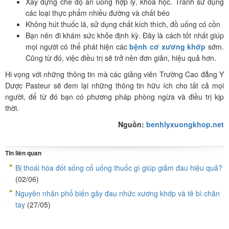
Xây dựng chế độ ăn uống hợp lý, khoa học. Tránh sử dụng
các loại thực phẩm nhiều đường và chất béo
Không hút thuốc lá, sử dụng chất kích thích, đồ uống có cồn
Bạn nên đi khám sức khỏe định kỳ. Đây là cách tốt nhất giúp
mọi người có thể phát hiện các
bệnh cơ xương khớp
sớm.
Cũng từ đó, việc điều trị sẽ trở nên đơn giản, hiệu quả hơn.
Hi vọng với những thông tin mà các giảng viên Trường Cao đẳng Y
Dược Pasteur sẽ đem lại những thông tin hữu ích cho tất cả mọi
người, để từ đó bạn có phương pháp phòng ngừa và điều trị kịp
thời.
Nguồn:
benhlyxuongkhop.net
Tin liên quan
Bị thoái hóa đốt sống cổ uống thuốc gì giúp giảm đau hiệu quả?
(02/06)
Nguyên nhân phổ biến gây đau nhức xương khớp và tê bì chân
tay
(27/05)