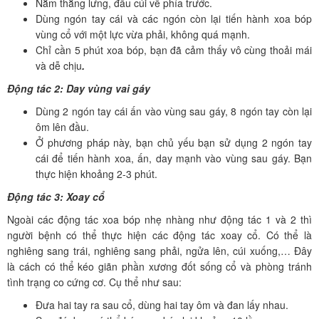
Nằm thẳng lưng, đầu cúi về phía trước.
Dùng ngón tay cái và các ngón còn lại tiến hành xoa bóp
vùng cổ với một lực vừa phải, không quá mạnh.
Chỉ cần 5 phút xoa bóp, bạn đã cảm thấy vô cùng thoải mái
và dễ chịu
.
Động tác 2: Day vùng vai gáy
Dùng 2 ngón tay cái ấn vào vùng sau gáy, 8 ngón tay còn lại
ôm lên đầu.
Ở phương pháp này, bạn chủ yếu bạn sử dụng 2 ngón tay
cái để tiến hành xoa, ấn, day mạnh vào vùng sau gáy. Bạn
thực hiện khoảng 2-3 phút.
Động tác 3: Xoay cổ
Ngoài các động tác xoa bóp nhẹ nhàng như động tác 1 và 2 thì
người bệnh có thể thực hiện các động tác xoay cổ. Có thể là
nghiêng sang trái, nghiêng sang phải, ngửa lên, cúi xuống,… Đây
là cách có thể kéo giãn phần xương đốt sống cổ và phòng tránh
tình trạng co cứng cơ. Cụ thể như sau:
Đưa hai tay ra sau cổ, dùng hai tay ôm và đan lấy nhau.