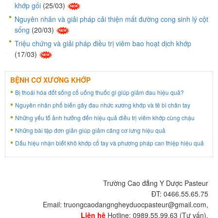
khớp gối
(25/03)
Nguyên nhân và giải pháp cải thiện mất đường cong sinh lý cột
sống
(20/03)
Triệu chứng và giải pháp điều trị viêm bao hoạt dịch khớp
(17/03)
BỆNH CƠ XƯƠNG KHỚP
Bị thoái hóa đốt sống cổ uống thuốc gì giúp giảm đau hiệu quả?
Nguyên nhân phổ biến gây đau nhức xương khớp và tê bì chân tay
Những yếu tố ảnh hưởng đến hiệu quả điều trị viêm khớp cùng chậu
Những bài tập đơn giản giúp giảm căng cơ lưng hiệu quả
Dấu hiệu nhận biết khô khớp cổ tay và phương pháp can thiệp hiệu quả
Trường Cao đẳng Y Dược Pasteur
ĐT: 0466.55.65.75
Email: truongcaodangngheyduocpasteur@gmail.com,
Liên hệ
Hotline: 0989.55.99.63 (Tư vấn).