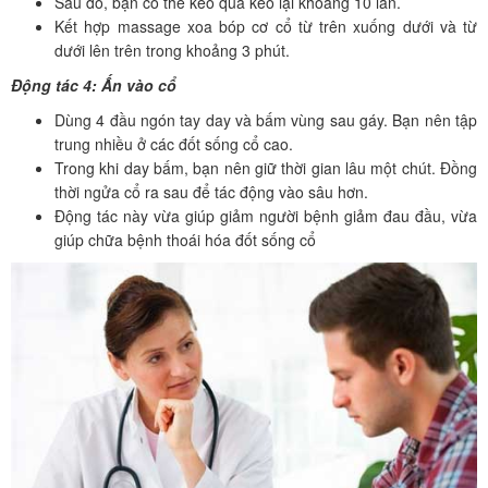
Sau đó, bạn có thể kéo qua kéo lại khoảng 10 lần.
Kết hợp massage xoa bóp cơ cổ từ trên xuống dưới và từ
dưới lên trên trong khoảng 3 phút.
Động tác 4: Ấn vào cổ
Dùng 4 đầu ngón tay day và bấm vùng sau gáy. Bạn nên tập
trung nhiều ở các đốt sống cổ cao.
Trong khi day bấm, bạn nên giữ thời gian lâu một chút. Đồng
thời ngửa cổ ra sau để tác động vào sâu hơn.
Động tác này vừa giúp giảm người bệnh giảm đau đầu, vừa
giúp chữa bệnh thoái hóa đốt sống cổ