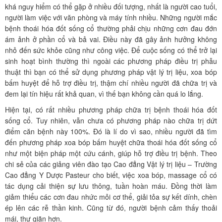
khá nguy hiểm có thể gặp ở nhiều đối tượng, nhất là người cao tuổi,
người làm việc với văn phòng và máy tính nhiều. Những người mắc
bệnh thoái hóa đốt sống cổ thường phải chịu những cơn đau đớn
ám ảnh ở phần cổ và bả vai. Điều này đã gây ảnh hưởng không
nhỏ đến sức khỏe cũng như công việc. Để cuộc sống có thể trở lại
sinh hoạt bình thường thì ngoài các phương pháp điều trị phẫu
thuật thì bạn có thể sử dụng phương pháp vật lý trị liệu, xoa bóp
bấm huyệt để hỗ trợ điều trị, thậm chí nhiều người đã chữa trị và
đem lại tín hiệu rất khả quan, vì thế bạn không cần quá lo lắng.
Hiện tại, có rất nhiều phương pháp chữa trị bệnh thoái hóa đốt
sống cổ. Tuy nhiên, vẫn chưa có phương pháp nào chữa trị dứt
điểm căn bệnh này 100%. Đó là lí do vì sao, nhiều người đã tìm
đến phương pháp xoa bóp bấm huyệt chữa thoái hóa đốt sống cổ
như một biện pháp một cứu cánh, giúp hỗ trợ điều trị bệnh. Theo
chi sẻ của các giảng viên đào tạo Cao đẳng Vật lý trị liệu – Trường
Cao đẳng Y Dược Pasteur cho biết, việc xoa bóp, massage cổ có
tác dụng cải thiện sự lưu thông, tuần hoàn máu. Đồng thời làm
giảm thiểu các cơn đau nhức mỏi cơ thể, giải tỏa sự kết dính, chèn
ép lên các rễ thần kinh. Cũng từ đó, người bệnh cảm thấy thoải
mái, thư giãn hơn.