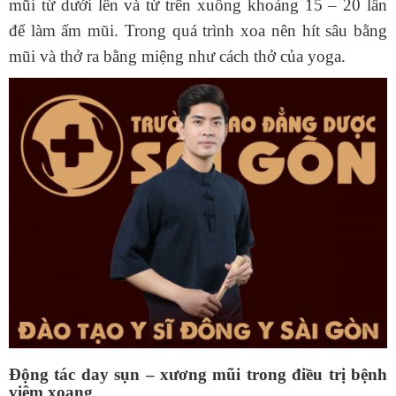
mũi từ dưới lên và từ trên xuống khoảng 15 – 20 lần
để làm ấm mũi. Trong quá trình xoa nên hít sâu bằng
mũi và thở ra bằng miệng như cách thở của yoga.
Động tác day sụn – xương mũi trong điều trị bệnh
viêm xoang