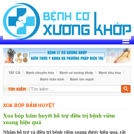
Skip
to
content
TẤT CẢ
Bệnh chuyển hóa
Bệnh cơ xương khớp
Bệnh tiêu hóa
Bệnh thần kinh
Bệnh tim mạch
Tìm
kiế
XOA BÓP BẤM HUYỆT
Xoa bóp bấm huyết hỗ trợ điều trị bệnh viêm
xoang hiệu quả
Nhằm hỗ trợ và điều trị bệnh viêm xoang được hiệu quả, rất