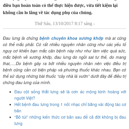
điều bạn hoàn toàn có thể thực hiện được, vừa tiết kiệm lại
không cần lo lắng về tác dụng phụ của chúng.
Thứ Sáu, 13/10/2017 8:17 sáng -
Đau lưng là chứng
bệnh chuyên khoa xương khớp
mà ai cũng
có thể mắc phải. Có rất nhiều nguyên nhân cũng như các yếu tố
nguy cơ khiến bạn mắc căn bệnh này như như làm việc quá sức,
mắc bệnh về xương khớp, đau lưng do ngồi sai tư thế, do mang
thai,….Do bệnh gây ra bởi nhiều nguyên nhân nên việc điều trị
bệnh cũng cần có biện pháp và phương thuốc khác nhau. Bạn có
thể sử dụng những bài thuốc “cây nhà lá vườn” dưới đây để điều trị
chứng đau lưng của mình.
Đau cột sống thắt lưng sẽ là cơn ác mộng kinh hoàng với
người Việt?
Hết bệnh đau lưng trong 1 nốt nhạc chỉ bằng vài động tác cơ
bản
“Bỏ túi” những kiến thức cơ bản sau để cả đời không bị đau
lưng