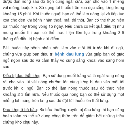
được đun nóng sau đó trộn cùng ngải cứu, bạn cho vào 1 miếng
vải mỏng, buộc kín. Sử dụng túi thuốc trên xoa dọc sống lưng trong
khoảng 15 phút. Khi thuốc nguội bạn có thể làm nóng lại và tiếp tục
xoa cho đến khi bệnh nhân thoải mái thì thôi. Bạn có thể thực hiện
bài thuốc này trong vòng 15 ngày. Nếu chưa có kết quả điều trị như
mong muốn thì bạn có thể thực hiện liên tục trong khoảng 3-5
tháng để điều trị bệnh dứt điểm.
Bài thuốc này bệnh nhân nên làm vào mỗi tối trước khi đi ngủ,
chúng vừa giúp bạn điều trị
bệnh đau lưng
vừa giúp bạn có giấc
ngủ ngon sau đó và cảm thấy vô cùng sảng khoái vào sáng hôm
sau.
Điều trị đau thắt lưng
: Bạn sử dụng muối trắng và lá ngải rang nóng
rồi cho vào túi vải nóng chườm lên vùng lưng bị đau vào mỗi tối
trước khi đi ngủ. Bạn có thể làm nóng thuốc sau đó thực hiện
khoảng 2-3 lần nữa. Nếu thuốc quá nóng bạn có thể sử dụng một
miếng lót mỏng trên lưng sau đó đặt túi thuốc lên thắt lưng.
Đau lưng ở bà bầu
: Bà bầu thường xuyên bị đau lưng thì bạn cũng
hoàn toàn có thể sử dụng công thức trên để giảm bớt những triệu
chứng khó chịu này.