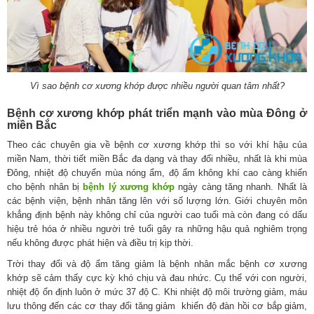
Vì sao bệnh cơ xương khớp được nhiều người quan tâm nhất?
Bệnh cơ xương khớp phát triển mạnh vào mùa Đông ở
miền Bắc
Theo các chuyên gia về bệnh cơ xương khớp thì so với khí hậu của
miền Nam, thời tiết miền Bắc đa dạng và thay đổi nhiều, nhất là khi mùa
Đông, nhiệt độ chuyển mùa nóng ẩm, độ ẩm không khí cao càng khiến
cho bệnh nhân bị
bệnh lý xương khớp
ngày càng tăng nhanh. Nhất là
các bệnh viện, bệnh nhân tăng lên với số lượng lớn. Giới chuyên môn
khẳng định bệnh này không chỉ của người cao tuổi mà còn đang có dấu
hiệu trẻ hóa ở nhiều người trẻ tuổi gây ra những hậu quả nghiêm trọng
nếu không được phát hiện và điều trị kịp thời.
Trời thay đổi và độ ẩm tăng giảm là bệnh nhân mắc bệnh cơ xương
khớp sẽ cảm thấy cực kỳ khó chịu và đau nhức. Cụ thể với con người,
nhiệt độ ổn định luôn ở mức 37 độ C. Khi nhiệt độ môi trường giảm, máu
lưu thông đến các cơ thay đổi tăng giảm khiến độ đàn hồi cơ bắp giảm,