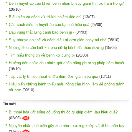
Bệnh huyết áp cao khiến bệnh nhân bị suy giảm thị lực trầm trọng?
(28/10)
Biểu hiện và cách xử trí khi nhiễm độc chì
(13/07)
Các cách điều trị huyết áp cao tại nhà hiệu quả
(25/08)
Đau vùng thắt lưng cảnh báo bệnh gì?
(04/03)
Suy nhược cơ thể và cách điều trị đơn giản ngay tại nhà
(08/10)
Những điều cần biết khi phụ nữ bị bệnh đái tháo đường
(15/03)
Tìm hiểu thông tin về bệnh xơ cứng bì
(28/08)
Hướng dẫn chữa đau nhức gót chân bằng phương pháp bấm huyệt
(16/10)
Tập vật lý trị liệu thoát vị đĩa đệm đơn giản hiệu quả
(18/11)
Hiểu biến chứng bệnh thiếu máu hồng cầu hình liềm để phòng tránh
tốt hơn
(09/10)
Tin mới
Bị thoái hóa đốt sống cổ uống thuốc gì giúp giảm đau hiệu quả?
(02/06)
Nguyên nhân phổ biến gây đau nhức xương khớp và tê bì chân tay
(27/05)