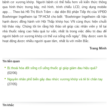
bệnh cơ xương khớp. Người bệnh có thể hiểu hơn về kiến thức thông
qua hình thức trưng bày, mô hình, trình chiếu LCD, ứng dụng mobile
app…. Theo bà Hồ Thị Bích Trâm – đại diện Bộ phận Tiếp thị của VPĐD
Boehringer Ingelheim tại TP.HCM cho biết: “Boehringer Ingelheim rất hân
hạnh được đồng hành với Hội Thấp khớp học VN cùng thực hiện chuỗi
hội thảo này. Chúng tôi tin rằng hội thảo sẽ giúp các nhân viên y tế tại
nhà thuốc nâng cao hiệu quả tư vấn, nhất là trong việc điều trị đau để
người bệnh cơ xương khớp có thể vui sống mỗi ngày”. Đây được xem là
hoạt động được nhiều người quan tâm, nhất là với miền Bắc.
Trang Minh
Tin liên quan
Bị thoái hóa đốt sống cổ uống thuốc gì giúp giảm đau hiệu quả?
(02/06)
Nguyên nhân phổ biến gây đau nhức xương khớp và tê bì chân tay
(27/05)
Tin khác