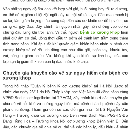
Bệnh cơ xương khớp phát triển mạnh vào mùa Đông ở miền Bắc
Vào những ngày độ ẩm cao kết hợp với gió, buổi sáng hay tối ra đường,
cơ thể dễ bị giảm nhiệt đột ngột gây ra một số rối loạn. Các mao mạch bị
co lại, làm giảm lượng máu cung cấp đến các cơ khiến cơ dễ bị viêm, co
cứng và gây đau. Đây chính là nguyên nhân gây nên chứng vẹo cổ và
chứng đau lưng khi trời lạnh. Vì thế, người
bệnh cơ xương khớp
luôn
phải giữ ấm cơ thể, đồng thời điều trị sớm để tránh làm trầm trọng thêm
tình trạng bệnh. Khi áp suất khí quyển giảm khiến bệnh nhân bị bệnh cơ
xương khớp sẽ có độ linh động cao như đầu gối, ngón tay, khuỷu tay,
vai, hông bị giảm nhiều. Với không khí lạnh khiến sự linh hoạt của các
lớp sụn bị giảm đi khiến bạn bị đau nhức khó chịu.
Chuyên gia khuyến cáo về sự nguy hiểm của bệnh cơ
xương khớp
Trong hội thảo “Quản lý bệnh lý cơ xương khớp” tại Hà Nội được tổ
chức vào ngày 23/11 do Hội Thấp khớp học Việt Nam đã đồng hành cùng
VPĐD Boehringer Ingelheim tại TP.HCM, đây chính là nơi các chuyên gia
chia sẻ về nỗi khổ và những nguy hiểm mà bệnh nhân bị bệnh này cần
phải chịu đựng. Tham gia còn có các diễn giả như TS-BS Nguyễn Văn
Hùng – Trưởng khoa Cơ xương khớp Bệnh viện Bạch Mai, PGS-TS-BS
Đặng Hồng Hoa – Trưởng khoa Nội cơ xương khớp Bệnh viện E. Đến
đây, các chuyên gia sẽ chia sẻ cụ thể về các bệnh lý, dấu hiệu để nhận