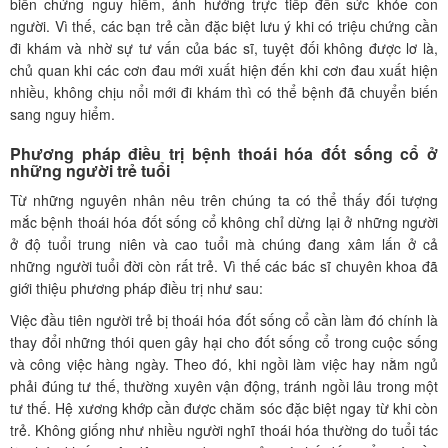
biến chứng nguy hiểm, ảnh hưởng trực tiếp đến sức khỏe con
người. Vì thế, các bạn trẻ cần đặc biệt lưu ý khi có triệu chứng cần
đi khám và nhờ sự tư vấn của bác sĩ, tuyệt đối không được lơ là,
chủ quan khi các cơn đau mới xuất hiện đến khi cơn đau xuất hiện
nhiều, không chịu nổi mới đi khám thì có thể bệnh đã chuyển biến
sang nguy hiểm.
Phương pháp điều trị bệnh thoái hóa đốt sống cổ ở
những người trẻ tuổi
Từ những nguyên nhân nêu trên chúng ta có thể thấy đối tượng
mắc bệnh thoái hóa đốt sống cổ không chỉ dừng lại ở những người
ở độ tuổi trung niên và cao tuổi mà chúng đang xâm lấn ở cả
những người tuổi đời còn rất trẻ. Vì thế các bác sĩ chuyên khoa đã
giới thiệu phương pháp điều trị như sau:
Việc đầu tiên người trẻ bị thoái hóa đốt sống cổ cần làm đó chính là
thay đổi những thói quen gây hại cho đốt sống cổ trong cuộc sống
và công việc hàng ngày. Theo đó, khi ngồi làm việc hay nằm ngủ
phải đúng tư thế, thường xuyên vận động, tránh ngồi lâu trong một
tư thế. Hệ xương khớp cần được chăm sóc đặc biệt ngay từ khi còn
trẻ. Không giống như nhiều người nghĩ thoái hóa thường do tuổi tác