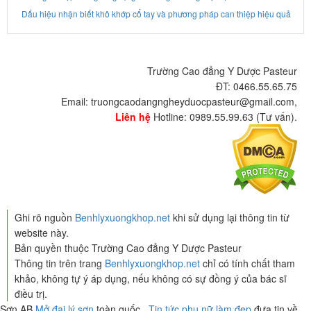
Dấu hiệu nhận biết khô khớp cổ tay và phương pháp can thiệp hiệu quả
Trường Cao đẳng Y Dược Pasteur
ĐT: 0466.55.65.75
Email: truongcaodangngheyduocpasteur@gmail.com,
Liên hệ
Hotline: 0989.55.99.63 (Tư vấn).
Ghi rõ nguồn
Benhlyxuongkhop.net
khi sử dụng lại thông tin từ
website này.
Bản quyền thuộc Trường Cao đẳng Y Dược Pasteur
Thông tin trên trang
Benhlyxuongkhop.net
chỉ có tính chất tham
khảo, không tự ý áp dụng, nếu không có sự đồng ý của bác sĩ
điều trị.
Sơn AB
Mở đại lý sơn
toàn quốc ,
Tin tức phụ nữ làm đẹp
đưa tin về