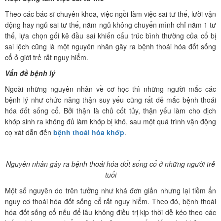
Theo các bác sĩ chuyên khoa, việc ngồi làm việc sai tư thế, lười vận
động hay ngủ sai tư thế, nằm ngủ không chuyển mình chỉ nằm 1 tư
thế, lựa chọn gối kê đầu sai khiến cấu trúc bình thường của cổ bị
sai lệch cũng là một nguyên nhân gây ra bệnh thoái hóa đốt sống
cổ ở giới trẻ rất nguy hiểm.
Vấn đề bệnh lý
Ngoài những nguyên nhân về cơ học thì những người mắc các
bệnh lý như chức năng thận suy yếu cũng rất dễ mắc bệnh thoái
hóa đốt sống cổ. Bởi thận là chủ cốt tủy, thận yếu làm cho dịch
khớp sinh ra không đủ làm khớp bị khô, sau một quá trình vận động
cọ xát dẫn đến
bệnh thoái hóa khớp
.
Nguyên nhân gây ra bệnh thoái hóa đốt sống cổ ở những người trẻ
tuổi
Một số nguyên do trên tưởng như khá đơn giản nhưng lại tiềm ẩn
nguy cơ thoái hóa đốt sống cổ rất nguy hiểm. Theo đó, bệnh thoái
hóa đốt sống cổ nếu để lâu không điều trị kịp thời dễ kéo theo các