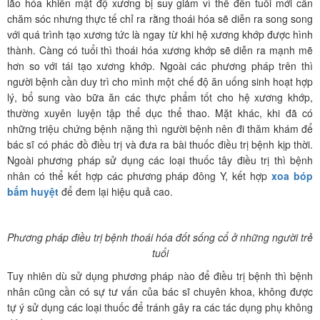
lão hóa khiến mật độ xương bị suy giảm vì thế đến tuổi mới cần
chăm sóc nhưng thực tế chỉ ra rằng thoái hóa sẽ diễn ra song song
với quá trình tạo xương tức là ngay từ khi hệ xương khớp được hình
thành. Càng có tuổi thì thoái hóa xương khớp sẽ diễn ra mạnh mẽ
hơn so với tái tạo xương khớp. Ngoài các phương pháp trên thì
người bệnh cần duy trì cho mình một chế độ ăn uống sinh hoạt hợp
lý, bổ sung vào bữa ăn các thực phẩm tốt cho hệ xương khớp,
thường xuyên luyện tập thể dục thể thao. Mặt khác, khi đã có
những triệu chứng bệnh nặng thì người bệnh nên đi thăm khám để
bác sĩ có phác đồ điều trị và đưa ra bài thuốc điều trị bệnh kịp thời.
Ngoài phương pháp sử dụng các loại thuốc tây điều trị thì bệnh
nhân có thể kết hợp các phương pháp đông Y, kết hợp
xoa bóp
bấm huyệt
để đem lại hiệu quả cao.
Phương pháp điều trị bệnh thoái hóa đốt sống cổ ở những người trẻ
tuổi
Tuy nhiên dù sử dụng phương pháp nào để điều trị bệnh thì bệnh
nhân cũng cần có sự tư vấn của bác sĩ chuyên khoa, không được
tự ý sử dụng các loại thuốc để tránh gây ra các tác dụng phụ không