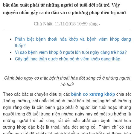
bắt đầu xuất phát từ những người có tuổi đời rất trẻ. Vậy
nguyên nhân gây ra do đâu và có phương pháp điều trị nào?
Chủ Nhật, 11/11/2018 10:59 sáng -
Phân biệt bệnh thoái hóa khớp và bệnh viêm khớp dạng
thấp?
Vì sao bệnh viêm khớp ở người lớn tuổi ngày càng trẻ hóa?
Cây gối hạc thần dược chữa bệnh viêm khớp dạng thấp
Cảnh báo nguy cơ mắc bệnh thoái hóa đốt sống cổ ở những người
trẻ tuổi
Theo các bác sĩ chuyên điều trị các
bệnh cơ xương khớp
chia sẻ:
Thông thường, khi nhắc tới bệnh thoái hóa thì mọi người sẽ thường
nghĩ rằng đây là căn bệnh gặp phải ở người lớn tuổi hoặc những
người trong độ tuổi trung niên nhưng ngày nay có một xu hướng là
những người trẻ tuổi cũng rất dễ mắc phải căn bệnh thoái hóa
xương khớp đặc biệt là thoái hóa đốt sống cổ. Thậm chí có rất
nhiều bạn trẻ đã phải giật mình khi cầm trên tay kết quả thông báo