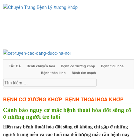
Skip
to
content
TẤT CẢ
Bệnh chuyển hóa
Bệnh cơ xương khớp
Bệnh tiêu hóa
Bệnh thần kinh
Bệnh tim mạch
Tìm
kiế
BỆNH CƠ XƯƠNG KHỚP
BỆNH THOÁI HÓA KHỚP
Cảnh báo nguy cơ mắc bệnh thoái hóa đốt sống cổ
ở những người trẻ tuổi
Hiện nay bệnh thoái hóa đốt sống cổ không chỉ gặp ở những
người trung niên và cao tuổi mà đối tượng mắc căn bệnh này